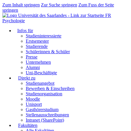
Zum Inhalt springen
Zur Suche springen
Zum Fuss der Seite
springen
FR
Psychologie
Infos für
Studieninteressierte
Erstsemester
Studierende
Schülerinnen & Schüler
Presse
Unternehmen
Alumni
Uni-Beschäftigte
Direkt zu
Studienangebot
Bewerben & Einschreiben
Studienorganisation
Moodle
Unisport
Gasthörerstudium
Stellenausschreibungen
Intranet (SharePoint)
Fakultäten
Alle Fakultäten