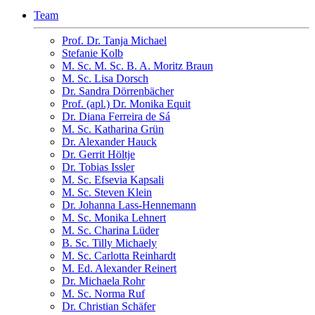
Team
Prof. Dr. Tanja Michael
Stefanie Kolb
M. Sc. M. Sc. B. A. Moritz Braun
M. Sc. Lisa Dorsch
Dr. Sandra Dörrenbächer
Prof. (apl.) Dr. Monika Equit
Dr. Diana Ferreira de Sá
M. Sc. Katharina Grün
Dr. Alexander Hauck
Dr. Gerrit Höltje
Dr. Tobias Issler
M. Sc. Efsevia Kapsali
M. Sc. Steven Klein
Dr. Johanna Lass-Hennemann
M. Sc. Monika Lehnert
M. Sc. Charina Lüder
B. Sc. Tilly Michaely
M. Sc. Carlotta Reinhardt
M. Ed. Alexander Reinert
Dr. Michaela Rohr
M. Sc. Norma Ruf
Dr. Christian Schäfer