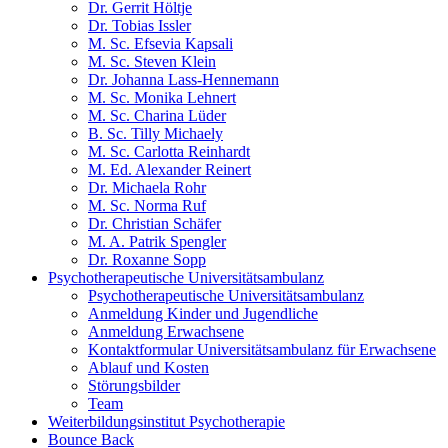
Dr. Gerrit Höltje
Dr. Tobias Issler
M. Sc. Efsevia Kapsali
M. Sc. Steven Klein
Dr. Johanna Lass-Hennemann
M. Sc. Monika Lehnert
M. Sc. Charina Lüder
B. Sc. Tilly Michaely
M. Sc. Carlotta Reinhardt
M. Ed. Alexander Reinert
Dr. Michaela Rohr
M. Sc. Norma Ruf
Dr. Christian Schäfer
M. A. Patrik Spengler
Dr. Roxanne Sopp
Psychotherapeutische Universitätsambulanz
Psychotherapeutische Universitätsambulanz
Anmeldung Kinder und Jugendliche
Anmeldung Erwachsene
Kontaktformular Universitätsambulanz für Erwachsene
Ablauf und Kosten
Störungsbilder
Team
Weiterbildungsinstitut Psychotherapie
Bounce Back