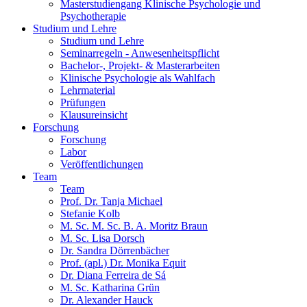
Masterstudiengang Klinische Psychologie und
Psychotherapie
Studium und Lehre
Studium und Lehre
Seminarregeln - Anwesenheitspflicht
Bachelor-, Projekt- & Masterarbeiten
Klinische Psychologie als Wahlfach
Lehrmaterial
Prüfungen
Klausureinsicht
Forschung
Forschung
Labor
Veröffentlichungen
Team
Team
Prof. Dr. Tanja Michael
Stefanie Kolb
M. Sc. M. Sc. B. A. Moritz Braun
M. Sc. Lisa Dorsch
Dr. Sandra Dörrenbächer
Prof. (apl.) Dr. Monika Equit
Dr. Diana Ferreira de Sá
M. Sc. Katharina Grün
Dr. Alexander Hauck