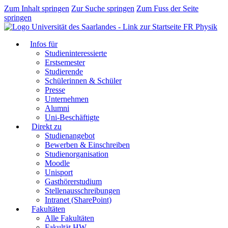
Zum Inhalt springen
Zur Suche springen
Zum Fuss der Seite
springen
FR Physik
Infos für
Studieninteressierte
Erstsemester
Studierende
Schülerinnen & Schüler
Presse
Unternehmen
Alumni
Uni-Beschäftigte
Direkt zu
Studienangebot
Bewerben & Einschreiben
Studienorganisation
Moodle
Unisport
Gasthörerstudium
Stellenausschreibungen
Intranet (SharePoint)
Fakultäten
Alle Fakultäten
Fakultät HW