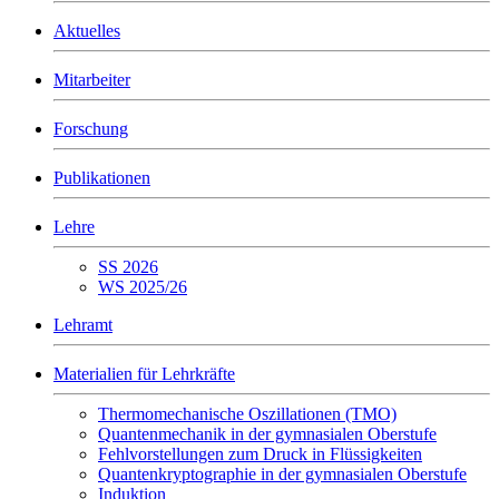
Aktuelles
Mitarbeiter
Forschung
Publikationen
Lehre
SS 2026
WS 2025/26
Lehramt
Materialien für Lehrkräfte
Thermomechanische Oszillationen (TMO)
Quantenmechanik in der gymnasialen Oberstufe
Fehlvorstellungen zum Druck in Flüssigkeiten
Quantenkryptographie in der gymnasialen Oberstufe
Induktion