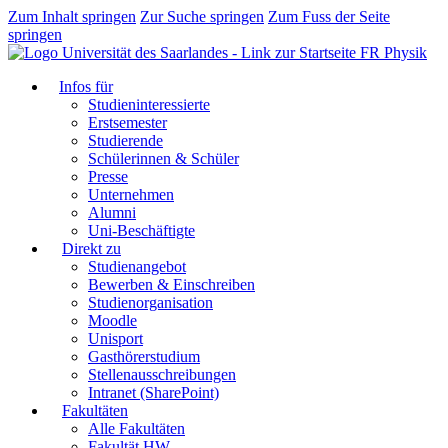
Zum Inhalt springen
Zur Suche springen
Zum Fuss der Seite
springen
FR Physik
Infos für
Studieninteressierte
Erstsemester
Studierende
Schülerinnen & Schüler
Presse
Unternehmen
Alumni
Uni-Beschäftigte
Direkt zu
Studienangebot
Bewerben & Einschreiben
Studienorganisation
Moodle
Unisport
Gasthörerstudium
Stellenausschreibungen
Intranet (SharePoint)
Fakultäten
Alle Fakultäten
Fakultät HW