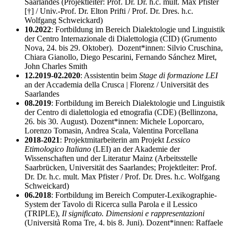
Saarlandes (Projektleiter: Prof. Dr. Dr. h.c. mult. Max Pfister
[†] / Univ.-Prof. Dr. Elton Prifti / Prof. Dr. Dres. h.c.
Wolfgang Schweickard)
10.2022
: Fortbildung im Bereich Dialektologie und Linguistik
der Centro Internazionale di Dialettologia (CID) (Grumento
Nova, 24. bis 29. Oktober). Dozent*innen: Silvio Cruschina,
Chiara Gianollo, Diego Pescarini, Fernando Sánchez Miret,
John Charles Smith
12.2019-02.2020
: Assistentin beim
Stage di formazione LEI
an der Accademia della Crusca | Florenz / Universität des
Saarlandes
08.2019
: Fortbildung im Bereich Dialektologie und Linguistik
der Centro di dialettologia ed etnografia (CDE) (Bellinzona,
26. bis 30. August). Dozent*innen: Michele Loporcaro,
Lorenzo Tomasin, Andrea Scala, Valentina Porcellana
2018-2021
: Projektmitarbeiterin am Projekt
Lessico
Etimologico Italiano
(LEI) an der Akademie der
Wissenschaften und der Literatur Mainz (Arbeitsstelle
Saarbrücken, Universität des Saarlandes; Projektleiter: Prof.
Dr. Dr. h.c. mult. Max Pfister / Prof. Dr. Dres. h.c. Wolfgang
Schweickard)
06.2018
: Fortbildung im Bereich Computer-Lexikographie-
System der Tavolo di Ricerca sulla Parola e il Lessico
(TRIPLE),
Il significato. Dimensioni e rappresentazioni
(Università Roma Tre, 4. bis 8. Juni). Dozent*innen: Raffaele