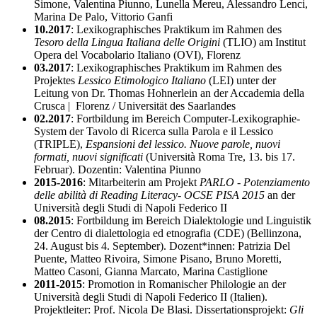
Simone, Valentina Piunno, Lunella Mereu, Alessandro Lenci,
Marina De Palo, Vittorio Ganfi
10.2017
: Lexikographisches Praktikum im Rahmen des
Tesoro della Lingua Italiana delle Origini
(TLIO) am Institut
Opera del Vocabolario Italiano (OVI), Florenz
03.2017
: Lexikographisches Praktikum im Rahmen des
Projektes
Lessico Etimologico Italiano
(LEI) unter der
Leitung von Dr. Thomas Hohnerlein an der Accademia della
Crusca | Florenz / Universität des Saarlandes
02.2017
: Fortbildung im Bereich Computer-Lexikographie-
System der Tavolo di Ricerca sulla Parola e il Lessico
(TRIPLE),
Espansioni del lessico. Nuove parole, nuovi
formati, nuovi significati
(Università Roma Tre, 13. bis 17.
Februar). Dozentin: Valentina Piunno
2015-2016
: Mitarbeiterin am Projekt
PARLO - Potenziamento
delle abilità di Reading Literacy- OCSE PISA 2015
an der
Università degli Studi di Napoli Federico II
08.2015
: Fortbildung im Bereich Dialektologie und Linguistik
der Centro di dialettologia ed etnografia (CDE) (Bellinzona,
24. August bis 4. September). Dozent*innen: Patrizia Del
Puente, Matteo Rivoira, Simone Pisano, Bruno Moretti,
Matteo Casoni, Gianna Marcato, Marina Castiglione
2011-2015
: Promotion in Romanischer Philologie an der
Università degli Studi di Napoli Federico II (Italien).
Projektleiter: Prof. Nicola De Blasi. Dissertationsprojekt:
Gli