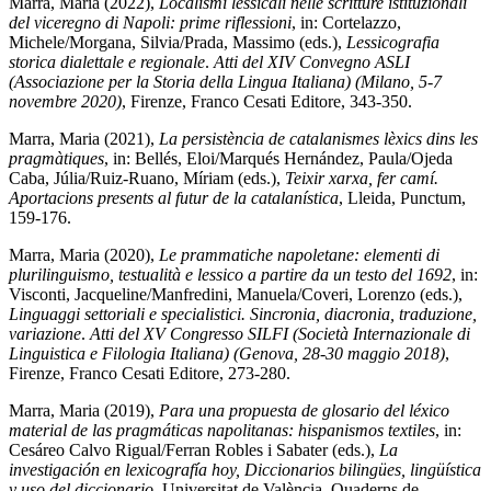
Marra, Maria (2022),
Localismi lessicali nelle scritture istituzionali
del viceregno di Napoli: prime riflessioni
, in: Cortelazzo,
Michele/Morgana, Silvia/Prada, Massimo (eds.),
Lessicografia
storica dialettale e regionale
.
Atti del XIV Convegno ASLI
(Associazione per la Storia della Lingua Italiana) (Milano, 5-7
novembre 2020)
, Firenze, Franco Cesati Editore, 343-350.
Marra, Maria (2021),
La persistència de catalanismes lèxics dins les
pragmàtiques
, in: Bellés, Eloi/Marqués Hernández, Paula/Ojeda
Caba, Júlia/Ruiz-Ruano, Míriam (eds.),
Teixir xarxa, fer camí.
Aportacions presents al futur de la catalanística
, Lleida, Punctum,
159-176.
Marra, Maria (2020),
Le prammatiche napoletane: elementi di
plurilinguismo, testualità e lessico a partire da un testo del 1692
, in:
Visconti, Jacqueline/Manfredini, Manuela/Coveri, Lorenzo (eds.),
Linguaggi settoriali e specialistici. Sincronia, diacronia, traduzione,
variazione
.
Atti del XV Congresso SILFI (Società Internazionale di
Linguistica e Filologia Italiana) (Genova, 28-30 maggio 2018)
,
Firenze, Franco Cesati Editore, 273-280.
Marra, Maria (2019),
Para una propuesta de glosario del léxico
material de las pragmáticas napolitanas: hispanismos textiles
, in:
Cesáreo Calvo Rigual/Ferran Robles i Sabater (eds.),
La
investigación en lexicografía hoy, Diccionarios bilingües, lingüística
y uso del diccionario
, Universitat de València, Quaderns de