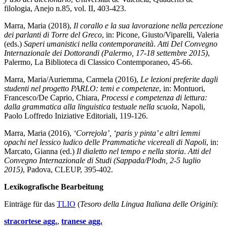
filologia, Anejo n.85, vol. II, 403-423.
Marra, Maria (2018),
Il corallo e la sua lavorazione nella percezione
dei parlanti di Torre del Greco
, in: Picone, Giusto/Viparelli, Valeria
(eds.)
Saperi umanistici nella contemporaneità
.
Atti Del Convegno
Internazionale dei Dottorandi (Palermo, 17-18 settembre 2015)
,
Palermo, La Biblioteca di Classico Contemporaneo, 45-66.
Marra, Maria/Auriemma, Carmela (2016),
Le lezioni preferite dagli
studenti nel progetto PARLO: temi e competenze
, in: Montuori,
Francesco/De Caprio, Chiara,
Processi e competenza di lettura:
dalla grammatica alla linguistica testuale nella scuola
, Napoli,
Paolo Loffredo Iniziative Editoriali, 119-126.
Marra, Maria (2016),
‘Correjola’, ‘paris y pinta’ e altri lemmi
opachi nel lessico ludico delle Prammatiche vicereali di Napoli
, in:
Marcato, Gianna (ed.)
Il dialetto nel tempo e nella storia
.
Atti del
Convegno Internazionale di Studi (Sappada/Plodn, 2-5 luglio
2015)
, Padova, CLEUP, 395-402.
Lexikografische Bearbeitung
Einträge für das
TLIO
(
Tesoro della Lingua Italiana delle Origini
):
stracortese agg.
,
tranese agg.