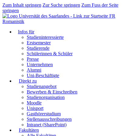
Zum Inhalt springen
Zur Suche springen
Zum Fuss der Seite
springen
FR
Romanistik
Infos für
Studieninteressierte
Erstsemester
Studierende
Schülerinnen & Schüler
Presse
Unternehmen
Alumni
Uni-Beschäftigte
Direkt zu
Studienangebot
Bewerben & Einschreiben
Studienorganisation
Moodle
Unisport
Gasthörerstudium
Stellenausschreibungen
Intranet (SharePoint)
Fakultäten
Alle Fakultäten