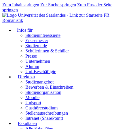
Zum Inhalt springen
Zur Suche springen
Zum Fuss der Seite
springen
FR
Romanistik
Infos für
Studieninteressierte
Erstsemester
Studierende
Schülerinnen & Schüler
Presse
Unternehmen
Alumni
Uni-Beschäftigte
Direkt zu
Studienangebot
Bewerben & Einschreiben
Studienorganisation
Moodle
Unisport
Gasthörerstudium
Stellenausschreibungen
Intranet (SharePoint)
Fakultäten
Alle Fakultäten