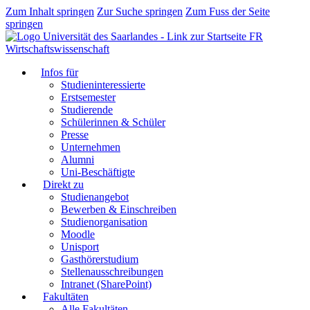
Zum Inhalt springen
Zur Suche springen
Zum Fuss der Seite
springen
FR
Wirtschaftswissenschaft
Infos für
Studieninteressierte
Erstsemester
Studierende
Schülerinnen & Schüler
Presse
Unternehmen
Alumni
Uni-Beschäftigte
Direkt zu
Studienangebot
Bewerben & Einschreiben
Studienorganisation
Moodle
Unisport
Gasthörerstudium
Stellenausschreibungen
Intranet (SharePoint)
Fakultäten
Alle Fakultäten