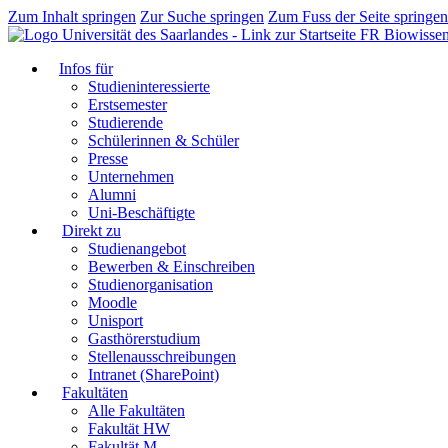
Zum Inhalt springen
Zur Suche springen
Zum Fuss der Seite springen
FR Biowissen
Infos für
Studieninteressierte
Erstsemester
Studierende
Schülerinnen & Schüler
Presse
Unternehmen
Alumni
Uni-Beschäftigte
Direkt zu
Studienangebot
Bewerben & Einschreiben
Studienorganisation
Moodle
Unisport
Gasthörerstudium
Stellenausschreibungen
Intranet (SharePoint)
Fakultäten
Alle Fakultäten
Fakultät HW
Fakultät M