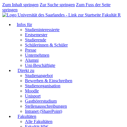
Zum Inhalt springen
Zur Suche springen
Zum Fuss der Seite
springen
Fakultät R
Infos für
Studieninteressierte
Erstsemester
Studierende
Schülerinnen & Schüler
Presse
Unternehmen
Alumni
Uni-Beschäftigte
Direkt zu
Studienangebot
Bewerben & Einschreiben
Studienorganisation
Moodle
Unisport
Gasthörerstudium
Stellenausschreibungen
Intranet (SharePoint)
Fakultäten
Alle Fakultäten
Fakultät HW