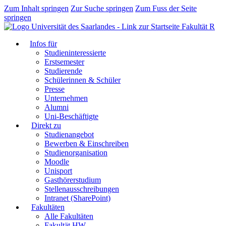
Zum Inhalt springen
Zur Suche springen
Zum Fuss der Seite
springen
Fakultät R
Infos für
Studieninteressierte
Erstsemester
Studierende
Schülerinnen & Schüler
Presse
Unternehmen
Alumni
Uni-Beschäftigte
Direkt zu
Studienangebot
Bewerben & Einschreiben
Studienorganisation
Moodle
Unisport
Gasthörerstudium
Stellenausschreibungen
Intranet (SharePoint)
Fakultäten
Alle Fakultäten
Fakultät HW