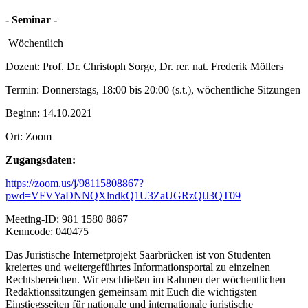
- Seminar -
Wöchentlich
Dozent: Prof. Dr. Christoph Sorge, Dr. rer. nat. Frederik Möllers
Termin: Donnerstags, 18:00 bis 20:00 (s.t.), wöchentliche Sitzungen
Beginn: 14.10.2021
Ort: Zoom
Zugangsdaten:
https://zoom.us/j/98115808867?
pwd=VFVYaDNNQXlndkQ1U3ZaUGRzQlJ3QT09
Meeting-ID: 981 1580 8867
Kenncode: 040475
Das Juristische Internetprojekt Saarbrücken ist von Studenten
kreiertes und weitergeführtes Informationsportal zu einzelnen
Rechtsbereichen. Wir erschließen im Rahmen der wöchentlichen
Redaktionssitzungen gemeinsam mit Euch die wichtigsten
Einstiegsseiten für nationale und internationale juristische