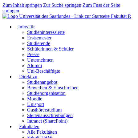
Zum Inhalt springen
Zur Suche springen
Zum Fuss der Seite
springen
Fakultät R
Infos für
Studieninteressierte
Erstsemester
Studierende
Schülerinnen & Schüler
Presse
Unternehmen
Alumni
Uni-Beschäftigte
Direkt zu
Studienangebot
Bewerben & Einschreiben
Studienorganisation
Moodle
Unisport
Gasthörerstudium
Stellenausschreibungen
Intranet (SharePoint)
Fakultäten
Alle Fakultäten
Fakultät HW