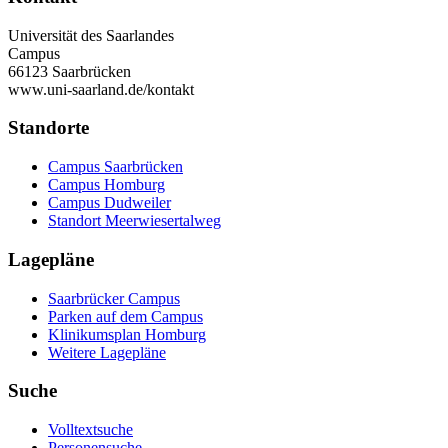
Universität des Saarlandes
Campus
66123 Saarbrücken
www.uni-saarland.de/kontakt
Standorte
Campus Saarbrücken
Campus Homburg
Campus Dudweiler
Standort Meerwiesertalweg
Lagepläne
Saarbrücker Campus
Parken auf dem Campus
Klinikumsplan Homburg
Weitere Lagepläne
Suche
Volltextsuche
Personensuche