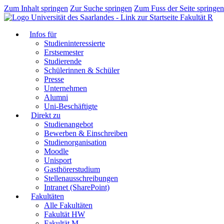
Zum Inhalt springen
Zur Suche springen
Zum Fuss der Seite springen
Fakultät R
Infos für
Studieninteressierte
Erstsemester
Studierende
Schülerinnen & Schüler
Presse
Unternehmen
Alumni
Uni-Beschäftigte
Direkt zu
Studienangebot
Bewerben & Einschreiben
Studienorganisation
Moodle
Unisport
Gasthörerstudium
Stellenausschreibungen
Intranet (SharePoint)
Fakultäten
Alle Fakultäten
Fakultät HW
Fakultät M