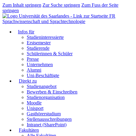
Zum Inhalt springen
Zur Suche springen
Zum Fuss der Seite
springen
FR
Sprachwissenschaft und Sprachtechnologie
Infos für
Studieninteressierte
Erstsemester
Studierende
Schülerinnen & Schüler
Presse
Unternehmen
Alumni
Uni-Beschäftigte
Direkt zu
Studienangebot
Bewerben & Einschreiben
Studienorganisation
Moodle
Unisport
Gasthörerstudium
Stellenausschreibungen
Intranet (SharePoint)
Fakultäten
Alle Fakultäten