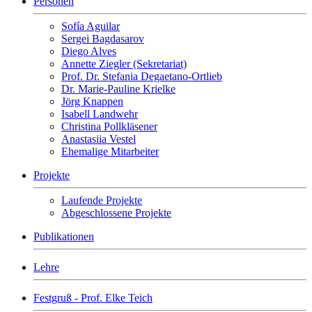
Personen
Sofía Aguilar
Sergei Bagdasarov
Diego Alves
Annette Ziegler (Sekretariat)
Prof. Dr. Stefania Degaetano-Ortlieb
Dr. Marie-Pauline Krielke
Jörg Knappen
Isabell Landwehr
Christina Pollkläsener
Anastasiia Vestel
Ehemalige Mitarbeiter
Projekte
Laufende Projekte
Abgeschlossene Projekte
Publikationen
Lehre
Festgruß - Prof. Elke Teich