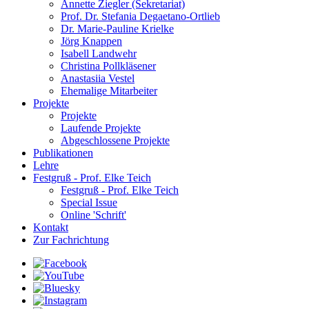
Annette Ziegler (Sekretariat)
Prof. Dr. Stefania Degaetano-Ortlieb
Dr. Marie-Pauline Krielke
Jörg Knappen
Isabell Landwehr
Christina Pollkläsener
Anastasiia Vestel
Ehemalige Mitarbeiter
Projekte
Projekte
Laufende Projekte
Abgeschlossene Projekte
Publikationen
Lehre
Festgruß - Prof. Elke Teich
Festgruß - Prof. Elke Teich
Special Issue
Online 'Schrift'
Kontakt
Zur Fachrichtung