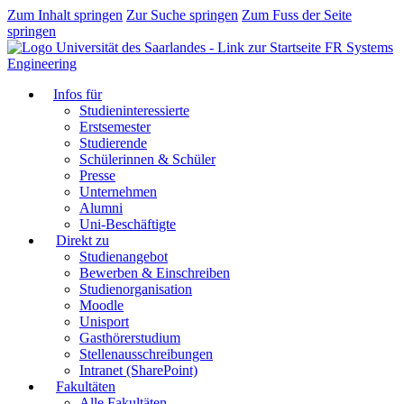
Zum Inhalt springen
Zur Suche springen
Zum Fuss der Seite
springen
FR Systems
Engineering
Infos für
Studieninteressierte
Erstsemester
Studierende
Schülerinnen & Schüler
Presse
Unternehmen
Alumni
Uni-Beschäftigte
Direkt zu
Studienangebot
Bewerben & Einschreiben
Studienorganisation
Moodle
Unisport
Gasthörerstudium
Stellenausschreibungen
Intranet (SharePoint)
Fakultäten
Alle Fakultäten