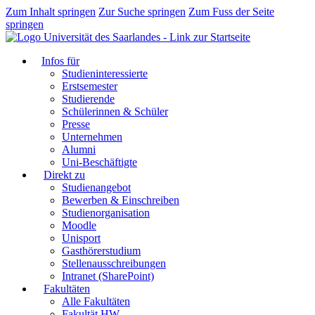
Zum Inhalt springen
Zur Suche springen
Zum Fuss der Seite
springen
Infos für
Studieninteressierte
Erstsemester
Studierende
Schülerinnen & Schüler
Presse
Unternehmen
Alumni
Uni-Beschäftigte
Direkt zu
Studienangebot
Bewerben & Einschreiben
Studienorganisation
Moodle
Unisport
Gasthörerstudium
Stellenausschreibungen
Intranet (SharePoint)
Fakultäten
Alle Fakultäten
Fakultät HW