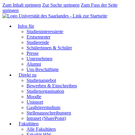
Zum Inhalt springen
Zur Suche springen
Zum Fuss der Seite
springen
Infos für
Studieninteressierte
Erstsemester
Studierende
Schülerinnen & Schüler
Presse
Unternehmen
Alumni
Uni-Beschäftigte
Direkt zu
Studienangebot
Bewerben & Einschreiben
Studienorganisation
Moodle
Unisport
Gasthörerstudium
Stellenausschreibungen
Intranet (SharePoint)
Fakultäten
Alle Fakultäten
Fakultät HW