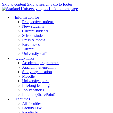
Skip to content
Skip to search
Skip to footer
Information for
Prospective students
New students
Current students
School students
Press & media
Businesses
Alumni
University staff
Quick links
Academic programmes
Applying & enrolling
Study organisation
Moodle
University sports
Lifelong learning
Job vacancies
Intranet (SharePoint)
Faculties
All faculties
Faculty HW
Faculty M