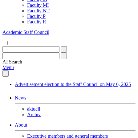
Faculty MI
Faculty NT
Faculty P
Faculty R
Academic Staff Council
AI
Search
Menu
Advertisement election to the Staff Council on May 6, 2025
News
aktuell
Archiv
About
Executive members and general members