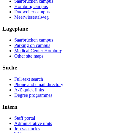
Saarbrücken campus
Homburg campus
Dudweiler campus
Meerwiesertalweg
Lagepläne
Saarbrücken campus
Parking on campus
Medical Center Homburg
Other site maps
Suche
Full-text search
Phone and email directory
A-Z quick links
Degree programmes
Intern
Staff portal
Administrative units
Job vacancies