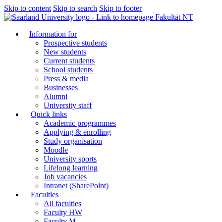
Skip to content
Skip to search
Skip to footer
Fakultät NT
Information for
Prospective students
New students
Current students
School students
Press & media
Businesses
Alumni
University staff
Quick links
Academic programmes
Applying & enrolling
Study organisation
Moodle
University sports
Lifelong learning
Job vacancies
Intranet (SharePoint)
Faculties
All faculties
Faculty HW
Faculty M