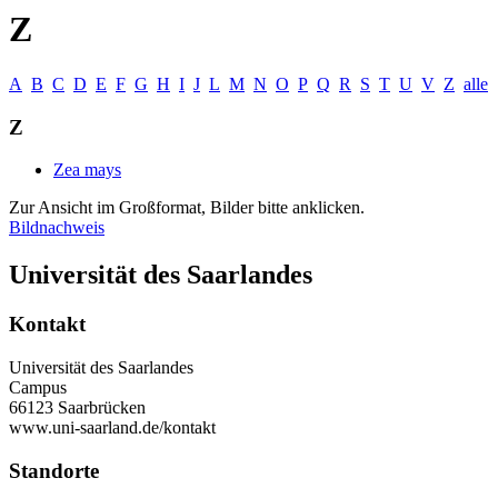
Z
A
B
C
D
E
F
G
H
I
J
L
M
N
O
P
Q
R
S
T
U
V
Z
alle
Z
Zea mays
Zur Ansicht im Großformat, Bilder bitte anklicken.
Bildnachweis
Universität des Saarlandes
Kontakt
Universität des Saarlandes
Campus
66123 Saarbrücken
www.uni-saarland.de/kontakt
Standorte