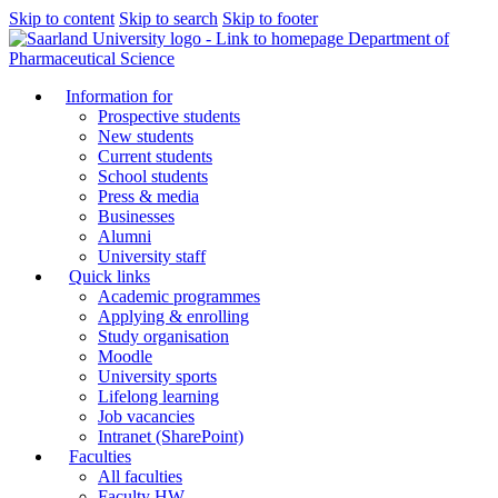
Skip to content
Skip to search
Skip to footer
Department of
Pharmaceutical Science
Information for
Prospective students
New students
Current students
School students
Press & media
Businesses
Alumni
University staff
Quick links
Academic programmes
Applying & enrolling
Study organisation
Moodle
University sports
Lifelong learning
Job vacancies
Intranet (SharePoint)
Faculties
All faculties
Faculty HW