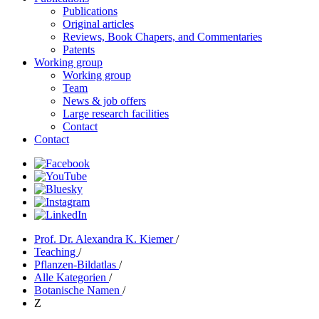
Publications
Original articles
Reviews, Book Chapers, and Commentaries
Patents
Working group
Working group
Team
News & job offers
Large research facilities
Contact
Contact
Prof. Dr. Alexandra K. Kiemer
/
Teaching
/
Pflanzen-Bildatlas
/
Alle Kategorien
/
Botanische Namen
/
Z