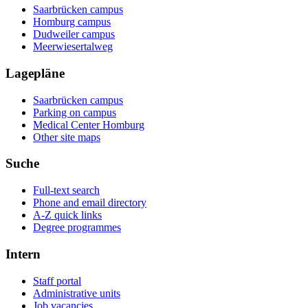
Saarbrücken campus
Homburg campus
Dudweiler campus
Meerwiesertalweg
Lagepläne
Saarbrücken campus
Parking on campus
Medical Center Homburg
Other site maps
Suche
Full-text search
Phone and email directory
A-Z quick links
Degree programmes
Intern
Staff portal
Administrative units
Job vacancies