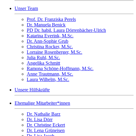
Unser Team
Prof. Dr. Franziska Perels
Dr. Manuela Benick
PD Dr. habil. Laura Dörrenbächer-Ulrich
Katarina Everink, M.Sc.
Dr. Ann-Sophie Grub
Christina Rocker, M.Sc.
Lorraine Rosenberger, M.Sc.
Julia Ruhl, M.Sc.
Angelika Schmitt
Ramona Schöne-Hoffmann, M.Sc.
Anne Trautmann, M.Sc.
Laura Wilhelm, M.Sc.
Unsere Hilfskräfte
Ehemalige Mitarbeiter*innen
Dr. Nathalie Barz
Dr. Lisa Dörr
Dr. Christine Eckert
Dr. Lena Grüneisen
Dr. Lisa Jacob