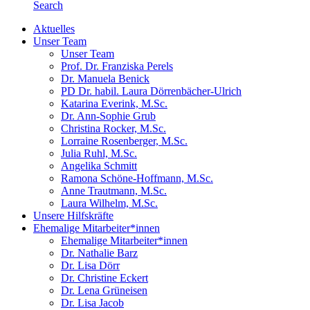
Search
Aktuelles
Unser Team
Unser Team
Prof. Dr. Franziska Perels
Dr. Manuela Benick
PD Dr. habil. Laura Dörrenbächer-Ulrich
Katarina Everink, M.Sc.
Dr. Ann-Sophie Grub
Christina Rocker, M.Sc.
Lorraine Rosenberger, M.Sc.
Julia Ruhl, M.Sc.
Angelika Schmitt
Ramona Schöne-Hoffmann, M.Sc.
Anne Trautmann, M.Sc.
Laura Wilhelm, M.Sc.
Unsere Hilfskräfte
Ehemalige Mitarbeiter*innen
Ehemalige Mitarbeiter*innen
Dr. Nathalie Barz
Dr. Lisa Dörr
Dr. Christine Eckert
Dr. Lena Grüneisen
Dr. Lisa Jacob