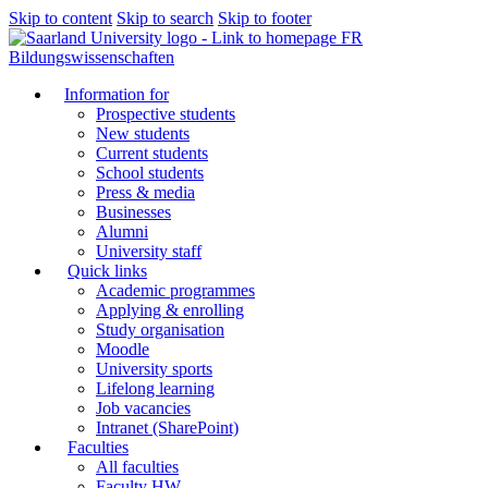
Skip to content
Skip to search
Skip to footer
FR
Bildungswissenschaften
Information for
Prospective students
New students
Current students
School students
Press & media
Businesses
Alumni
University staff
Quick links
Academic programmes
Applying & enrolling
Study organisation
Moodle
University sports
Lifelong learning
Job vacancies
Intranet (SharePoint)
Faculties
All faculties
Faculty HW