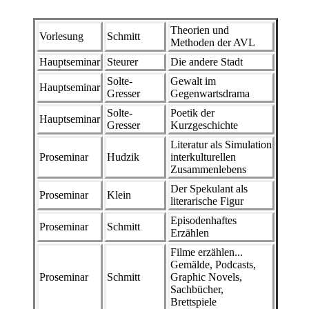
Theorien und
Vorlesung
Schmitt
Methoden der AVL
Hauptseminar
Steurer
Die andere Stadt
Solte-
Gewalt im
Hauptseminar
Gresser
Gegenwartsdrama
Solte-
Poetik der
Hauptseminar
Gresser
Kurzgeschichte
Literatur als Simulation
Proseminar
Hudzik
interkulturellen
Zusammenlebens
Der Spekulant als
Proseminar
Klein
literarische Figur
Episodenhaftes
Proseminar
Schmitt
Erzählen
Filme erzählen...
Gemälde, Podcasts,
Proseminar
Schmitt
Graphic Novels,
Sachbücher,
Brettspiele