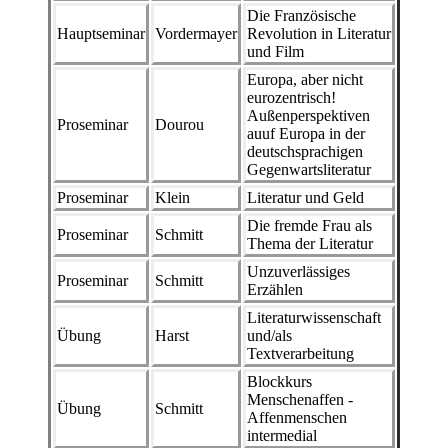
Die Französische
Hauptseminar
Vordermayer
Revolution in Literatur
und Film
Europa, aber nicht
eurozentrisch!
Außenperspektiven
Proseminar
Dourou
auuf Europa in der
deutschsprachigen
Gegenwartsliteratur
Proseminar
Klein
Literatur und Geld
Die fremde Frau als
Proseminar
Schmitt
Thema der Literatur
Unzuverlässiges
Proseminar
Schmitt
Erzählen
Literaturwissenschaft
Übung
Harst
und/als
Textverarbeitung
Blockkurs
Menschenaffen -
Übung
Schmitt
Affenmenschen
intermedial