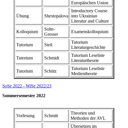
Europäischen Union
Introductory Course
Übung
Shestopalova
into Ukrainian
Literatur and Culture
Solte-
Kolloquium
Examenskolloquium
Gresser
Tutorium
Tutorium
Steil
Literaturgeschichte
Tutorium Leseliste
Tutorium
Schmidt
Literaturtheorie
Tutorium Leseliste
Tutorium
Schütz
Medientheorie
SoSe 2022 - WiSe 2022/23
Sommersemester 2022
Theorien und
Vorlesung
Schmitt
Methoden der AVL
Übersetzen im