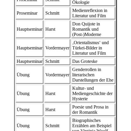
Ökologie
Medienreflexion in
Proseminar
Schmitt
Literatur und Film
Don Quijote in
Hauptseminar
Harst
Romantik und
(Post-)Moderne
‚Orientalismus‘ und
Hauptseminar
Vordermayer
Türkei-Bilder in
Literatur und Film
Hauptseminar
Schmitt
Das Groteske
Genderrollen in
Übung
Vordermayer
literarischen
Darstellungen der Ehe
Kultur- und
Übung
Harst
Mediengeschichte der
Hysterie
Poesie und Prosa in
Übung
Harst
der Romantik
Biographisches
Übung
Schmitt
Erzählen am Beispiel
von Virginia Woolf