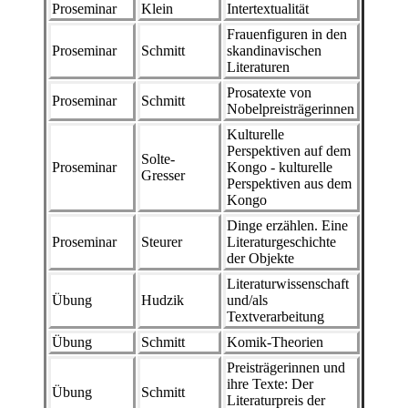
Proseminar
Klein
Intertextualität
Frauenfiguren in den
Proseminar
Schmitt
skandinavischen
Literaturen
Prosatexte von
Proseminar
Schmitt
Nobelpreisträgerinnen
Kulturelle
Perspektiven auf dem
Solte-
Proseminar
Kongo - kulturelle
Gresser
Perspektiven aus dem
Kongo
Dinge erzählen. Eine
Proseminar
Steurer
Literaturgeschichte
der Objekte
Literaturwissenschaft
Übung
Hudzik
und/als
Textverarbeitung
Übung
Schmitt
Komik-Theorien
Preisträgerinnen und
ihre Texte: Der
Übung
Schmitt
Literaturpreis der