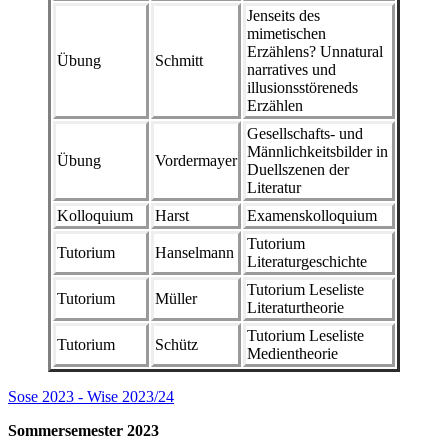
Jenseits des
mimetischen
Erzählens? Unnatural
Übung
Schmitt
narratives und
illusionsstöreneds
Erzählen
Gesellschafts- und
Männlichkeitsbilder in
Übung
Vordermayer
Duellszenen der
Literatur
Kolloquium
Harst
Examenskolloquium
Tutorium
Tutorium
Hanselmann
Literaturgeschichte
Tutorium Leseliste
Tutorium
Müller
Literaturtheorie
Tutorium Leseliste
Tutorium
Schütz
Medientheorie
Sose 2023 - Wise 2023/24
Sommersemester 2023