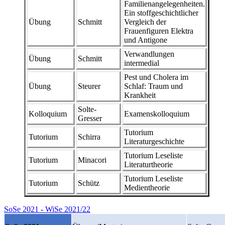
Familienangelegenheiten.
Ein stoffgeschichtlicher
Übung
Schmitt
Vergleich der
Frauenfiguren Elektra
und Antigone
Verwandlungen
Übung
Schmitt
intermedial
Pest und Cholera im
Übung
Steurer
Schlaf: Traum und
Krankheit
Solte-
Kolloquium
Examenskolloquium
Gresser
Tutorium
Tutorium
Schirra
Literaturgeschichte
Tutorium Leseliste
Tutorium
Minacori
Literaturtheorie
Tutorium Leseliste
Tutorium
Schütz
Medientheorie
SoSe 2021 - WiSe 2021/22