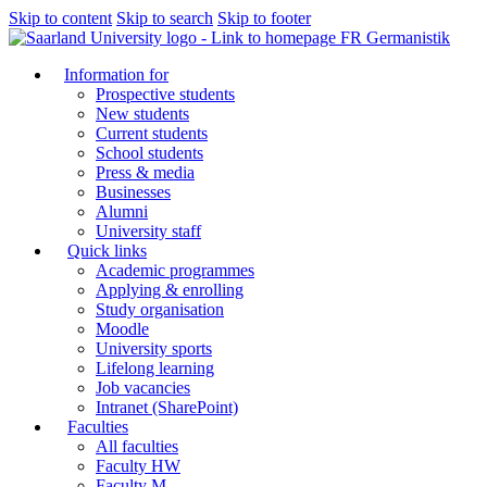
Skip to content
Skip to search
Skip to footer
FR Germanistik
Information for
Prospective students
New students
Current students
School students
Press & media
Businesses
Alumni
University staff
Quick links
Academic programmes
Applying & enrolling
Study organisation
Moodle
University sports
Lifelong learning
Job vacancies
Intranet (SharePoint)
Faculties
All faculties
Faculty HW
Faculty M