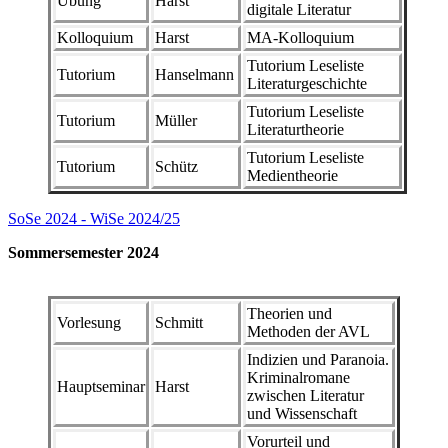
Übung
Harst
digitale Literatur
Kolloquium
Harst
MA-Kolloquium
Tutorium Leseliste
Tutorium
Hanselmann
Literaturgeschichte
Tutorium Leseliste
Tutorium
Müller
Literaturtheorie
Tutorium Leseliste
Tutorium
Schütz
Medientheorie
SoSe 2024 - WiSe 2024/25
Sommersemester 2024
Theorien und
Vorlesung
Schmitt
Methoden der AVL
Indizien und Paranoia.
Kriminalromane
Hauptseminar
Harst
zwischen Literatur
und Wissenschaft
Vorurteil und