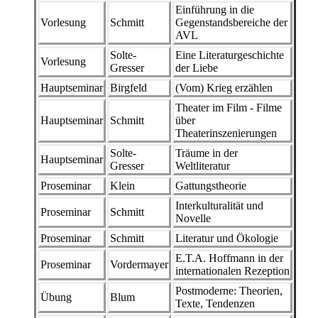
Einführung in die
Vorlesung
Schmitt
Gegenstandsbereiche der
AVL
Solte-
Eine Literaturgeschichte
Vorlesung
Gresser
der Liebe
Hauptseminar
Birgfeld
(Vom) Krieg erzählen
Theater im Film - Filme
Hauptseminar
Schmitt
über
Theaterinszenierungen
Solte-
Träume in der
Hauptseminar
Gresser
Weltliteratur
Proseminar
Klein
Gattungstheorie
Interkulturalität und
Proseminar
Schmitt
Novelle
Proseminar
Schmitt
Literatur und Ökologie
E.T.A. Hoffmann in der
Proseminar
Vordermayer
internationalen Rezeption
Postmoderne: Theorien,
Übung
Blum
Texte, Tendenzen