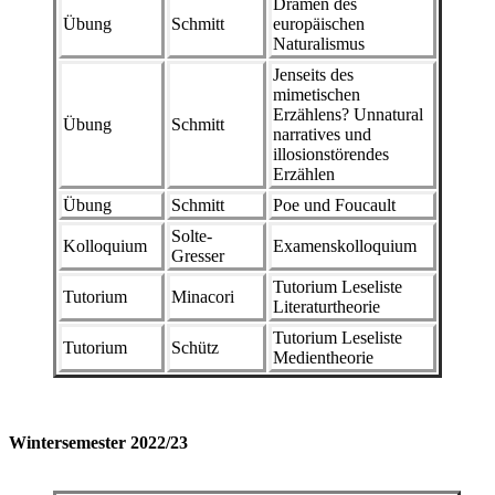
Dramen des
Übung
Schmitt
europäischen
Naturalismus
Jenseits des
mimetischen
Erzählens? Unnatural
Übung
Schmitt
narratives und
illosionstörendes
Erzählen
Übung
Schmitt
Poe und Foucault
Solte-
Kolloquium
Examenskolloquium
Gresser
Tutorium Leseliste
Tutorium
Minacori
Literaturtheorie
Tutorium Leseliste
Tutorium
Schütz
Medientheorie
Wintersemester 2022/23