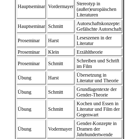
Stereotyp in
Hauptseminar
Vordermayer
(außer)europäischen
Literaturen
Autorschaftskonzepte:
Hauptseminar
Schmitt
Gefälschte Autorschaft
Leseszenen in der
Proseminar
Harst
Literatur
Proseminar
Klein
Erzähltheorie
Schreiben und Schrift
Proseminar
Schmitt
im Film
Übersetzung in
Übung
Harst
Literatur und Theorie
Grundlagentexte der
Übung
Schmitt
Gender-Theorie
Kochen und Essen in
Übung
Schmitt
Literatur und Film der
Gegenwart
Gender-Konzepte in
Übung
Vodermayer
Dramen der
Jahrhundertwende