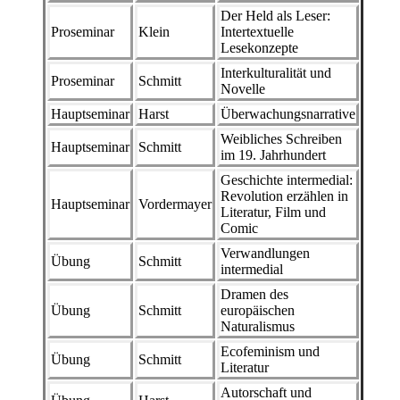
Der Held als Leser:
Proseminar
Klein
Intertextuelle
Lesekonzepte
Interkulturalität und
Proseminar
Schmitt
Novelle
Hauptseminar
Harst
Überwachungsnarrative
Weibliches Schreiben
Hauptseminar
Schmitt
im 19. Jahrhundert
Geschichte intermedial:
Revolution erzählen in
Hauptseminar
Vordermayer
Literatur, Film und
Comic
Verwandlungen
Übung
Schmitt
intermedial
Dramen des
Übung
Schmitt
europäischen
Naturalismus
Ecofeminism und
Übung
Schmitt
Literatur
Autorschaft und