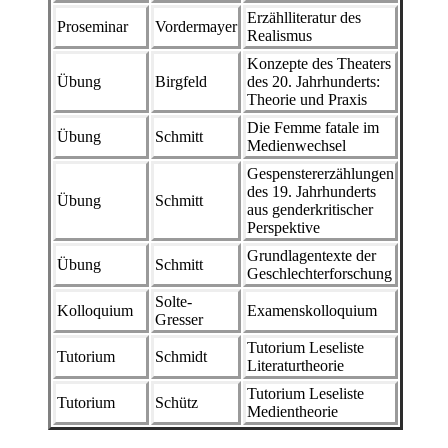
Erzählliteratur des
Proseminar
Vordermayer
Realismus
Konzepte des Theaters
Übung
Birgfeld
des 20. Jahrhunderts:
Theorie und Praxis
Die Femme fatale im
Übung
Schmitt
Medienwechsel
Gespenstererzählungen
des 19. Jahrhunderts
Übung
Schmitt
aus genderkritischer
Perspektive
Grundlagentexte der
Übung
Schmitt
Geschlechterforschung
Solte-
Kolloquium
Examenskolloquium
Gresser
Tutorium Leseliste
Tutorium
Schmidt
Literaturtheorie
Tutorium Leseliste
Tutorium
Schütz
Medientheorie