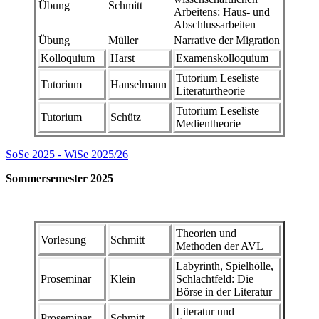
Übung
Schmitt
Arbeitens: Haus- und
Abschlussarbeiten
Übung
Müller
Narrative der Migration
Kolloquium
Harst
Examenskolloquium
Tutorium Leseliste
Tutorium
Hanselmann
Literaturtheorie
Tutorium Leseliste
Tutorium
Schütz
Medientheorie
SoSe 2025 - WiSe 2025/26
Sommersemester 2025
Theorien und
Vorlesung
Schmitt
Methoden der AVL
Labyrinth, Spielhölle,
Proseminar
Klein
Schlachtfeld: Die
Börse in der Literatur
Literatur und
Proseminar
Schmitt