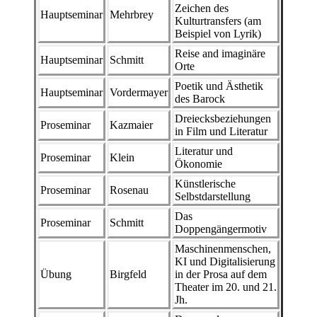
Zeichen des
Hauptseminar
Mehrbrey
Kulturtransfers (am
Beispiel von Lyrik)
Reise and imaginäre
Hauptseminar
Schmitt
Orte
Poetik und Ästhetik
Hauptseminar
Vordermayer
des Barock
Dreiecksbeziehungen
Proseminar
Kazmaier
in Film und Literatur
Literatur und
Proseminar
Klein
Ökonomie
Künstlerische
Proseminar
Rosenau
Selbstdarstellung
Das
Proseminar
Schmitt
Doppengängermotiv
Maschinenmenschen,
KI und Digitalisierung
Übung
Birgfeld
in der Prosa auf dem
Theater im 20. und 21.
Jh.