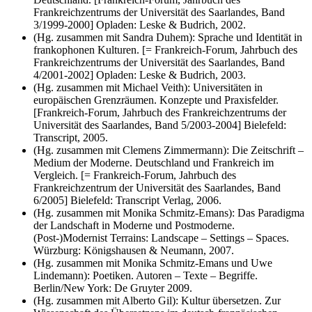
Frankreichzentrums der Universität des Saarlandes, Band
3/1999-2000] Opladen: Leske & Budrich, 2002.
(Hg. zusammen mit Sandra Duhem): Sprache und Identität in
frankophonen Kulturen. [= Frankreich-Forum, Jahrbuch des
Frankreichzentrums der Universität des Saarlandes, Band
4/2001-2002] Opladen: Leske & Budrich, 2003.
(Hg. zusammen mit Michael Veith): Universitäten in
europäischen Grenzräumen. Konzepte und Praxisfelder.
[Frankreich-Forum, Jahrbuch des Frankreichzentrums der
Universität des Saarlandes, Band 5/2003-2004] Bielefeld:
Transcript, 2005.
(Hg. zusammen mit Clemens Zimmermann): Die Zeitschrift –
Medium der Moderne. Deutschland und Frankreich im
Vergleich. [= Frankreich-Forum, Jahrbuch des
Frankreichzentrum der Universität des Saarlandes, Band
6/2005] Bielefeld: Transcript Verlag, 2006.
(Hg. zusammen mit Monika Schmitz-Emans): Das Paradigma
der Landschaft in Moderne und Postmoderne.
(Post-)Modernist Terrains: Landscape – Settings – Spaces.
Würzburg: Königshausen & Neumann, 2007.
(Hg. zusammen mit Monika Schmitz-Emans und Uwe
Lindemann): Poetiken. Autoren – Texte – Begriffe.
Berlin/New York: De Gruyter 2009.
(Hg. zusammen mit Alberto Gil): Kultur übersetzen. Zur