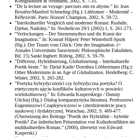
Königshausen & Neumann, 2002, S. 7-35.
”De la lecture au voyage: parcours mis en abyme.” In: Jean
Bessière/Manfred Schmeling (Hg.): Littérature – Modernité –
Réflexivité. Paris: Honoré Champion, 2002, S. 59-72.
”Interkultureller Vergleich und moderner Roman: Rushdie,
Djebar, Nadolny.” In: Neohelicon 29/1 (2002) 1, S. 261-273.
”Verlockungen – Der Sirenenmythos und die Kunst der
Imagination.” In: Konrad Hilpert/ Peter Winterhoff-Spurk
(Hg.): Der Traum vom Glück: Orte der Imagination. (=
Annales Universitatis Saraviensis: Philosophische Fakultäten,
Bd. 15) Sankt Ingbert: Röhrig, 2002, S. 59-79.
”Differenz, Hybridisierung, Globalisierung – Interkulturelle
Poetik heute.” In: Djelal Kadir/ Dorothea Löbbermann (Hg.):
Other Modernisms in an Age of Globalization. Heidelberg: C.
Winter, 2002, S. 265-282.
”Poetyka hybrydyczności czy hybrydyczna poetyka? O
estetycznym ujęciu konfliktów kulturowych w powieści
wielokulturowej.” In: Edwarda Kasperskiego / Danuty
Ulickiej (Hg.): Dialog komparatystyka literatura. Profesorowi
Eugeniuszowi Czaplejewiczowi w czterdziestolecie pracy
naukowej i dydaktycznej. Warschau, 2002, S. 469-477.
(Übersetzung des Beitrags ”Poetik der Hybridität – hybride
Poetik? Zur ästhetischen Präsentation von Kulturkonflikten im
multikulturellen Roman.” (2000), übersetzt von Edward
Kasperski.)