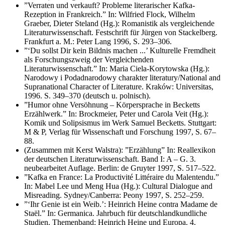
”Verraten und verkauft? Probleme literarischer Kafka-
Rezeption in Frankreich.” In: Wilfried Flock, Wilhelm
Graeber, Dieter Steland (Hg.): Romanistik als vergleichende
Literaturwissenschaft. Festschrift für Jürgen von Stackelberg.
Frankfurt a. M.: Peter Lang 1996, S. 293–306.
”‘Du sollst Dir kein Bildnis machen ...’ Kulturelle Fremdheit
als Forschungszweig der Vergleichenden
Literaturwissenschaft.” In: Maria Ciela-Korytowska (Hg.):
Narodowy i Podadnarodowy charakter literatury/National and
Supranational Character of Literature. Kraków: Universitas,
1996. S. 349–370 (deutsch u. polnisch).
”Humor ohne Versöhnung – Körpersprache in Becketts
Erzählwerk.” In: Brockmeier, Peter und Carola Veit (Hg.):
Komik und Solipsismus im Werk Samuel Becketts. Stuttgart:
M & P, Verlag für Wissenschaft und Forschung 1997, S. 67–
88.
(Zusammen mit Kerst Walstra): ”Erzählung” In: Reallexikon
der deutschen Literaturwissenschaft. Band I: A – G. 3.
neubearbeitet Auflage. Berlin: de Gruyter 1997, S. 517–522.
”Kafka en France: La Productivité Littéraire du Malentendu.”
In: Mabel Lee und Meng Hua (Hg.): Cultural Dialogue and
Misreading. Sydney/Canberra: Peony 1997, S. 252–259.
”‘Ihr Genie ist ein Weib.’: Heinrich Heine contra Madame de
Staël.” In: Germanica. Jahrbuch für deutschlandkundliche
Studien. Themenband: Heinrich Heine und Europa. 4.