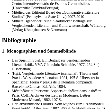
Centro Interuniversitário de Estudos Germanísticos
(Universität Coimbra/Portugal)
Mitglied des Editorial Board der „Comparative Literature
Studies“ (Pennsylvania State Univ.) 2007-2010
Mitherausgeber der Reihe: Saarbrücker Beiträge zur
Vergleichenden Literatur- und Kulturwissenschaft. Würzburg
(Verlag Königshausen & Neumann)
Bibliographie
1. Monographien und Sammelbände
Das Spiel im Spiel. Ein Beitrag zur vergleichenden
Literaturkritik. VVA Gütersloh: Schäuble, 1977, 254 S. (=
Dissertation).
(Hg.): Vergleichende Literaturwissenschaft. Theorie und
Praxis. Wiesbaden: Athenaion, 1981, 195 S. Übersetzt ins
Spanische: Teoria y praxis de la literatura comparada.
Barcelona/Caracas: Ed. Alfa, 1984.
Métathéâtre et Intertexte. Aspects du théâtre dans le théâtre.
Paris: Coll.: Archives des Lettres Modernes, Lettres
Modernes: Minard, 1982, 107 S.
Der labyrinthische Diskurs. Vom Mythos zum Erzählmodell.
Frankfurt/M.: Athenäum, 1987, 360 S. (= Habilitationschrift).