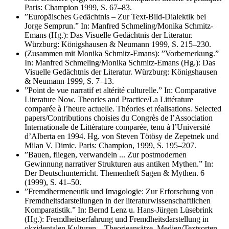
Paris: Champion 1999, S. 67–83.
”Europäisches Gedächtnis – Zur Text-Bild-Dialektik bei
Jorge Semprun.” In: Manfred Schmeling/Monika Schmitz-
Emans (Hg.): Das Visuelle Gedächtnis der Literatur.
Würzburg: Königshausen & Neumann 1999, S. 215–230.
(Zusammen mit Monika Schmitz-Emans): ”Vorbemerkung.”
In: Manfred Schmeling/Monika Schmitz-Emans (Hg.): Das
Visuelle Gedächtnis der Literatur. Würzburg: Königshausen
& Neumann 1999, S. 7–13.
”Point de vue narratif et altérité culturelle.” In: Comparative
Literature Now. Theories and Practice/La Littérature
comparée à l’heure actuelle. Théories et réalisations. Selected
papers/Contributions choisies du Congrès de l’Association
Internationale de Littérature comparée, tenu à l’Université
d’Alberta en 1994. Hg. von Steven Tötösy de Zepetnek und
Milan V. Dimic. Paris: Champion, 1999, S. 195–207.
”Bauen, fliegen, verwandeln ... Zur postmodernen
Gewinnung narrativer Strukturen aus antiken Mythen.” In:
Der Deutschunterricht. Themenheft Sagen & Mythen. 6
(1999), S. 41–50.
”Fremdhermeneutik und Imagologie: Zur Erforschung von
Fremdheitsdarstellungen in der literaturwissenschaftlichen
Komparatistik.” In: Bernd Lenz u. Hans-Jürgen Lüsebrink
(Hg.): Fremdheitserfahrung und Fremdheitsdarstellung in
okzidentalen Kulturen – Theorieansätze, Medien/Textsorten,