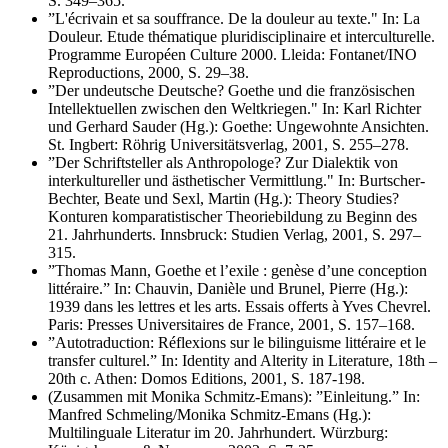
S. 349–365.
”L'écrivain et sa souffrance. De la douleur au texte." In: La
Douleur. Etude thématique pluridisciplinaire et interculturelle.
Programme Européen Culture 2000. Lleida: Fontanet/INO
Reproductions, 2000, S. 29–38.
”Der undeutsche Deutsche? Goethe und die französischen
Intellektuellen zwischen den Weltkriegen." In: Karl Richter
und Gerhard Sauder (Hg.): Goethe: Ungewohnte Ansichten.
St. Ingbert: Röhrig Universitätsverlag, 2001, S. 255–278.
”Der Schriftsteller als Anthropologe? Zur Dialektik von
interkultureller und ästhetischer Vermittlung." In: Burtscher-
Bechter, Beate und Sexl, Martin (Hg.): Theory Studies?
Konturen komparatistischer Theoriebildung zu Beginn des
21. Jahrhunderts. Innsbruck: Studien Verlag, 2001, S. 297–
315.
”Thomas Mann, Goethe et l’exile : genèse d’une conception
littéraire.” In: Chauvin, Danièle und Brunel, Pierre (Hg.):
1939 dans les lettres et les arts. Essais offerts à Yves Chevrel.
Paris: Presses Universitaires de France, 2001, S. 157–168.
”Autotraduction: Réflexions sur le bilinguisme littéraire et le
transfer culturel.” In: Identity and Alterity in Literature, 18th –
20th c. Athen: Domos Editions, 2001, S. 187-198.
(Zusammen mit Monika Schmitz-Emans): ”Einleitung.” In:
Manfred Schmeling/Monika Schmitz-Emans (Hg.):
Multilinguale Literatur im 20. Jahrhundert. Würzburg: