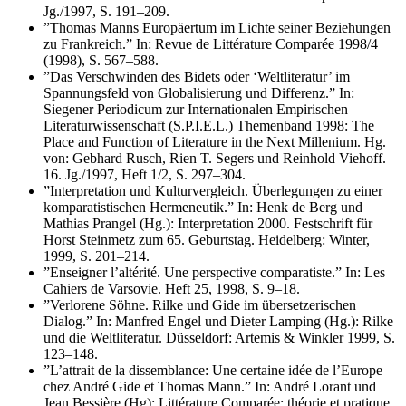
Jg./1997, S. 191–209.
”Thomas Manns Europäertum im Lichte seiner Beziehungen
zu Frankreich.” In: Revue de Littérature Comparée 1998/4
(1998), S. 567–588.
”Das Verschwinden des Bidets oder ‘Weltliteratur’ im
Spannungsfeld von Globalisierung und Differenz.” In:
Siegener Periodicum zur Internationalen Empirischen
Literaturwissenschaft (S.P.I.E.L.) Themenband 1998: The
Place and Function of Literature in the Next Millenium. Hg.
von: Gebhard Rusch, Rien T. Segers und Reinhold Viehoff.
16. Jg./1997, Heft 1/2, S. 297–304.
”Interpretation und Kulturvergleich. Überlegungen zu einer
komparatistischen Hermeneutik.” In: Henk de Berg und
Mathias Prangel (Hg.): Interpretation 2000. Festschrift für
Horst Steinmetz zum 65. Geburtstag. Heidelberg: Winter,
1999, S. 201–214.
”Enseigner l’altérité. Une perspective comparatiste.” In: Les
Cahiers de Varsovie. Heft 25, 1998, S. 9–18.
”Verlorene Söhne. Rilke und Gide im übersetzerischen
Dialog.” In: Manfred Engel und Dieter Lamping (Hg.): Rilke
und die Weltliteratur. Düsseldorf: Artemis & Winkler 1999, S.
123–148.
”L’attrait de la dissemblance: Une certaine idée de l’Europe
chez André Gide et Thomas Mann.” In: André Lorant und
Jean Bessière (Hg): Littérature Comparée: théorie et pratique.