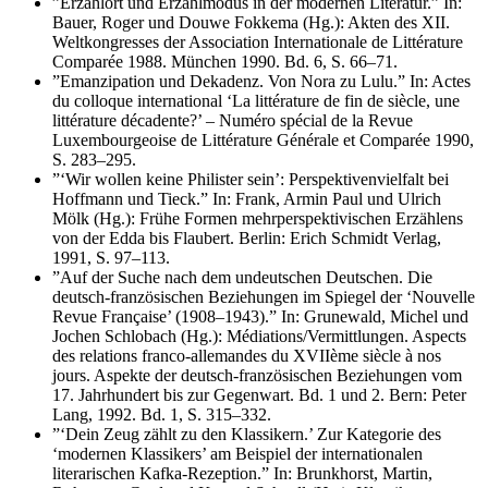
”Erzählort und Erzählmodus in der modernen Literatur.” In:
Bauer, Roger und Douwe Fokkema (Hg.): Akten des XII.
Weltkongresses der Association Internationale de Littérature
Comparée 1988. München 1990. Bd. 6, S. 66–71.
”Emanzipation und Dekadenz. Von Nora zu Lulu.” In: Actes
du colloque international ‘La littérature de fin de siècle, une
littérature décadente?’ – Numéro spécial de la Revue
Luxembourgeoise de Littérature Générale et Comparée 1990,
S. 283–295.
”‘Wir wollen keine Philister sein’: Perspektivenvielfalt bei
Hoffmann und Tieck.” In: Frank, Armin Paul und Ulrich
Mölk (Hg.): Frühe Formen mehrperspektivischen Erzählens
von der Edda bis Flaubert. Berlin: Erich Schmidt Verlag,
1991, S. 97–113.
”Auf der Suche nach dem undeutschen Deutschen. Die
deutsch-französischen Beziehungen im Spiegel der ‘Nouvelle
Revue Française’ (1908–1943).” In: Grunewald, Michel und
Jochen Schlobach (Hg.): Médiations/Vermittlungen. Aspects
des relations franco-allemandes du XVIIème siècle à nos
jours. Aspekte der deutsch-französischen Beziehungen vom
17. Jahrhundert bis zur Gegenwart. Bd. 1 und 2. Bern: Peter
Lang, 1992. Bd. 1, S. 315–332.
”‘Dein Zeug zählt zu den Klassikern.’ Zur Kategorie des
‘modernen Klassikers’ am Beispiel der internationalen
literarischen Kafka-Rezeption.” In: Brunkhorst, Martin,