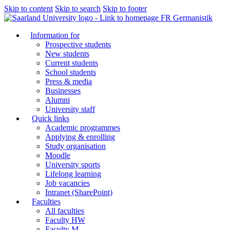
Skip to content
Skip to search
Skip to footer
FR Germanistik
Information for
Prospective students
New students
Current students
School students
Press & media
Businesses
Alumni
University staff
Quick links
Academic programmes
Applying & enrolling
Study organisation
Moodle
University sports
Lifelong learning
Job vacancies
Intranet (SharePoint)
Faculties
All faculties
Faculty HW
Faculty M