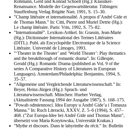
Rohmann, Gerd und Konrad Schoell (Hg.): Klassiker-
Renaissance. Modelle der Gegenwartsliteratur. Tübingen:
Stauffenburg Verlag Brigitte Narr, 1991, S. 15–30.
”Champ littéraire et internationalité. A propos d’André Gide et
de Thomas Mann.” In: Citti, Pierre und Muriel Detrie (Hg.):
Le champ littéraire. Paris: Vrin, 1992, S. 75–82.
”Internationalité”. Lexikon-Artikel. In: Grassin, Jean-Marie
(Hg.): Dictionnaire International des Termes Littéraires
(DITL). Publ. als Encyclopédie Electronique de la Science
Littéraire. Université de Limoges, 1993.
”‘Theater in the Theater’ and ‘World Theater’: Play thematics
and the breakthrough of romantic drama”. In: Gillespie,
Gerald (Hg.): Romantic Drama (published as Vol. 9 of the
series A Comparative History of Literatures in European
Languages). Amsterdam/Philadelphia: Benjamins, 1994, S.
35–57.
”Allgemeine und Vergleichende Literaturwissenschaft.” In:
Beyer, Heinz-Jürgen (Hg.): Sprach- und
Literaturwissenschaft. München: Hueber Verlag,
(Aktualisierte Fassung 1994 der Ausgabe 1987), S. 168–175.
”Powab odmiennosci. Idea Europy u André Gide’a i Tomasza
Manna.” In: Ruch Literacki, XXXV, Z. 5–6 (1994), S. 457–
468. (”Zur Europa-Idee bei André Gide und Thomas Mann”,
übersetzt von Maria Korytowska, Universität Krakau.)
”Mythe et discours. Dans le labyrinthe du récit.” In: Bulletin