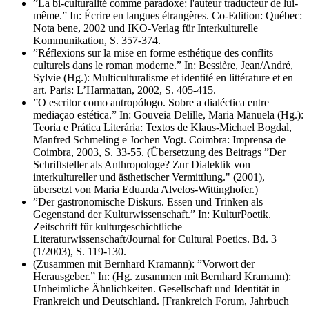
”La bi-culturalité comme paradoxe: l'auteur traducteur de lui-
même.” In: Écrire en langues étrangères. Co-Edition: Québec:
Nota bene, 2002 und IKO-Verlag für Interkulturelle
Kommunikation, S. 357-374.
”Réflexions sur la mise en forme esthétique des conflits
culturels dans le roman moderne.” In: Bessière, Jean/André,
Sylvie (Hg.): Multiculturalisme et identité en littérature et en
art. Paris: L’Harmattan, 2002, S. 405-415.
”O escritor como antropólogo. Sobre a dialéctica entre
mediaçao estética.” In: Gouveia Delille, Maria Manuela (Hg.):
Teoria e Prática Literária: Textos de Klaus-Michael Bogdal,
Manfred Schmeling e Jochen Vogt. Coimbra: Imprensa de
Coimbra, 2003, S. 33-55. (Übersetzung des Beitrags ”Der
Schriftsteller als Anthropologe? Zur Dialektik von
interkultureller und ästhetischer Vermittlung." (2001),
übersetzt von Maria Eduarda Alvelos-Wittinghofer.)
”Der gastronomische Diskurs. Essen und Trinken als
Gegenstand der Kulturwissenschaft.” In: KulturPoetik.
Zeitschrift für kulturgeschichtliche
Literaturwissenschaft/Journal for Cultural Poetics. Bd. 3
(1/2003), S. 119-130.
(Zusammen mit Bernhard Kramann): ”Vorwort der
Herausgeber.” In: (Hg. zusammen mit Bernhard Kramann):
Unheimliche Ähnlichkeiten. Gesellschaft und Identität in
Frankreich und Deutschland. [Frankreich Forum, Jahrbuch