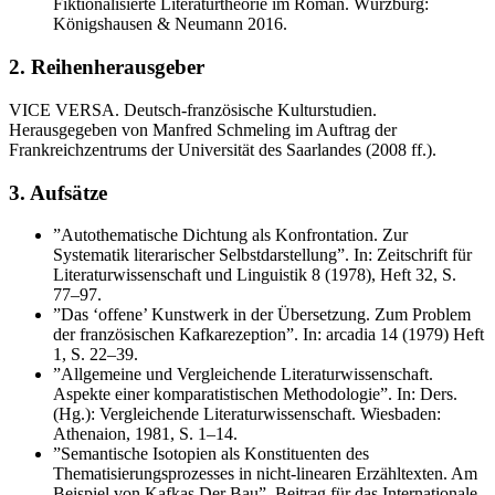
Fiktionalisierte Literaturtheorie im Roman. Würzburg:
Königshausen & Neumann 2016.
2. Reihenherausgeber
VICE VERSA. Deutsch-französische Kulturstudien.
Herausgegeben von Manfred Schmeling im Auftrag der
Frankreichzentrums der Universität des Saarlandes (2008 ff.).
3. Aufsätze
”Autothematische Dichtung als Konfrontation. Zur
Systematik literarischer Selbstdarstellung”. In: Zeitschrift für
Literaturwissenschaft und Linguistik 8 (1978), Heft 32, S.
77–97.
”Das ‘offene’ Kunstwerk in der Übersetzung. Zum Problem
der französischen Kafkarezeption”. In: arcadia 14 (1979) Heft
1, S. 22–39.
”Allgemeine und Vergleichende Literaturwissenschaft.
Aspekte einer komparatistischen Methodologie”. In: Ders.
(Hg.): Vergleichende Literaturwissenschaft. Wiesbaden:
Athenaion, 1981, S. 1–14.
”Semantische Isotopien als Konstituenten des
Thematisierungsprozesses in nicht-linearen Erzähltexten. Am
Beispiel von Kafkas Der Bau”. Beitrag für das Internationale