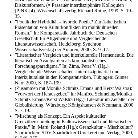
Diskursformen. (= Passauer interdisziplinäre Kolloquien
[PINK] 4). Wissenschaftsverlag Richard Rothe, 1999, S. 19–
35.
”Poetik der Hybridität – hybride Poetik? Zur ästhetischen
Präsentation von Kulturkonflikten im multikulturellen
Roman.” In: Komparatistik. Jahrbuch der Deutschen
Gesellschaft für Allgemeine und Vergleichende
Literaturwissenschaft. Heidelberg: Synchron
Wissenschaftsverlag der Autoren, 2000, S. 9–17.
”Literarischer Vergleich und interkulturelle Hermeneutik. Die
literarischen Avantgarden als komparatistisches
Forschungsparadigma.” In: Zima, Peter V. (Hg.):
Vergleichende Wissenschaften. Interdisziplinarität und
Interkulturalität in den Komparatistiken. Tübingen: Gunter
Narr, 2000, S. 187–199.
(Zusammen mit Monika Schmitz-Emans und Kerst Walstra):
”Vorwort der Herausgeber.” In: Manfred Schmeling/Monika
Schmitz-Emans/Kerst Walstra (Hg.): Literatur im Zeitalter der
Globalisierung. Würzburg: Königshausen & Neumann, 2000,
S. 7-19.
”Mischung als Konzept. Ein Aspekt kultureller
Grenzüberschreitung in Kulturwissenschaft und literarischer
Praxis." In: Marti, Roland (Hg.): Grenzkultur – Mischkultur?
Saarbrücken: SDV Saarbrücker Druckerei und Verlag, 2000,