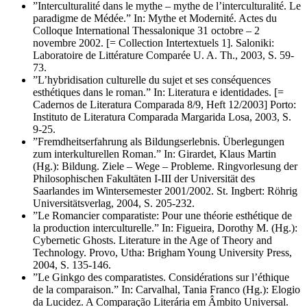
”Interculturalité dans le mythe – mythe de l’interculturalité. Le
paradigme de Médée.” In: Mythe et Modernité. Actes du
Colloque International Thessalonique 31 octobre – 2
novembre 2002. [= Collection Intertextuels 1]. Saloniki:
Laboratoire de Littérature Comparée U. A. Th., 2003, S. 59-
73.
”L’hybridisation culturelle du sujet et ses conséquences
esthétiques dans le roman.” In: Literatura e identidades. [=
Cadernos de Literatura Comparada 8/9, Heft 12/2003] Porto:
Instituto de Literatura Comparada Margarida Losa, 2003, S.
9-25.
”Fremdheitserfahrung als Bildungserlebnis. Überlegungen
zum interkulturellen Roman.” In: Girardet, Klaus Martin
(Hg.): Bildung. Ziele – Wege – Probleme. Ringvorlesung der
Philosophischen Fakultäten I-III der Universität des
Saarlandes im Wintersemester 2001/2002. St. Ingbert: Röhrig
Universitätsverlag, 2004, S. 205-232.
”Le Romancier comparatiste: Pour une théorie esthétique de
la production interculturelle.” In: Figueira, Dorothy M. (Hg.):
Cybernetic Ghosts. Literature in the Age of Theory and
Technology. Provo, Utha: Brigham Young University Press,
2004, S. 135-146.
”Le Ginkgo des comparatistes. Considérations sur l’éthique
de la comparaison.” In: Carvalhal, Tania Franco (Hg.): Elogio
da Lucidez. A Comparação Literária em Âmbito Universal.