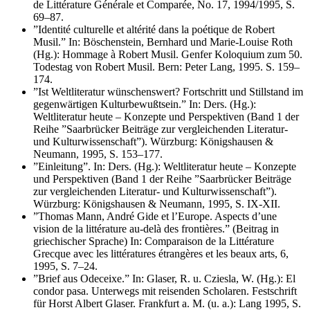
de Littérature Générale et Comparée, No. 17, 1994/1995, S.
69–87.
”Identité culturelle et altérité dans la poétique de Robert
Musil.” In: Böschenstein, Bernhard und Marie-Louise Roth
(Hg.): Hommage à Robert Musil. Genfer Koloquium zum 50.
Todestag von Robert Musil. Bern: Peter Lang, 1995. S. 159–
174.
”Ist Weltliteratur wünschenswert? Fortschritt und Stillstand im
gegenwärtigen Kulturbewußtsein.” In: Ders. (Hg.):
Weltliteratur heute – Konzepte und Perspektiven (Band 1 der
Reihe ”Saarbrücker Beiträge zur vergleichenden Literatur-
und Kulturwissenschaft”). Würzburg: Königshausen &
Neumann, 1995, S. 153–177.
”Einleitung”. In: Ders. (Hg.): Weltliteratur heute – Konzepte
und Perspektiven (Band 1 der Reihe ”Saarbrücker Beiträge
zur vergleichenden Literatur- und Kulturwissenschaft”).
Würzburg: Königshausen & Neumann, 1995, S. IX-XII.
”Thomas Mann, André Gide et l’Europe. Aspects d’une
vision de la littérature au-delà des frontières.” (Beitrag in
griechischer Sprache) In: Comparaison de la Littérature
Grecque avec les littératures étrangères et les beaux arts, 6,
1995, S. 7–24.
”Brief aus Odeceixe.” In: Glaser, R. u. Cziesla, W. (Hg.): El
condor pasa. Unterwegs mit reisenden Scholaren. Festschrift
für Horst Albert Glaser. Frankfurt a. M. (u. a.): Lang 1995, S.