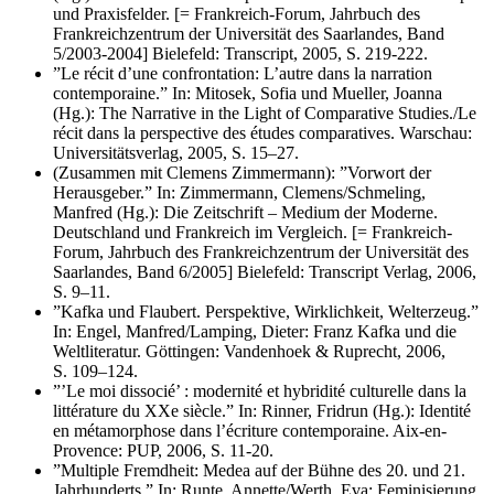
und Praxisfelder. [= Frankreich-Forum, Jahrbuch des
Frankreichzentrum der Universität des Saarlandes, Band
5/2003-2004] Bielefeld: Transcript, 2005, S. 219-222.
”Le récit d’une confrontation: L’autre dans la narration
contemporaine.” In: Mitosek, Sofia und Mueller, Joanna
(Hg.): The Narrative in the Light of Comparative Studies./Le
récit dans la perspective des études comparatives. Warschau:
Universitätsverlag, 2005, S. 15–27.
(Zusammen mit Clemens Zimmermann): ”Vorwort der
Herausgeber.” In: Zimmermann, Clemens/Schmeling,
Manfred (Hg.): Die Zeitschrift – Medium der Moderne.
Deutschland und Frankreich im Vergleich. [= Frankreich-
Forum, Jahrbuch des Frankreichzentrum der Universität des
Saarlandes, Band 6/2005] Bielefeld: Transcript Verlag, 2006,
S. 9–11.
”Kafka und Flaubert. Perspektive, Wirklichkeit, Welterzeug.”
In: Engel, Manfred/Lamping, Dieter: Franz Kafka und die
Weltliteratur. Göttingen: Vandenhoek & Ruprecht, 2006,
S. 109–124.
”’Le moi dissocié’ : modernité et hybridité culturelle dans la
littérature du XXe siècle.” In: Rinner, Fridrun (Hg.): Identité
en métamorphose dans l’écriture contemporaine. Aix-en-
Provence: PUP, 2006, S. 11-20.
”Multiple Fremdheit: Medea auf der Bühne des 20. und 21.
Jahrhunderts.” In: Runte, Annette/Werth, Eva: Feminisierung