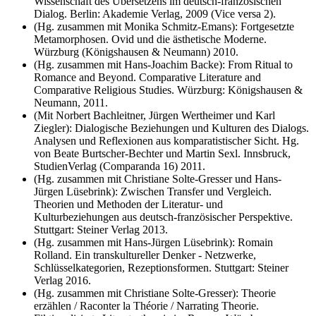
Wissenschaft des Übersetzens im deutsch-französischen
Dialog. Berlin: Akademie Verlag, 2009 (Vice versa 2).
(Hg. zusammen mit Monika Schmitz-Emans): Fortgesetzte
Metamorphosen. Ovid und die ästhetische Moderne.
Würzburg (Königshausen & Neumann) 2010.
(Hg. zusammen mit Hans-Joachim Backe): From Ritual to
Romance and Beyond. Comparative Literature and
Comparative Religious Studies. Würzburg: Königshausen &
Neumann, 2011.
(Mit Norbert Bachleitner, Jürgen Wertheimer und Karl
Ziegler): Dialogische Beziehungen und Kulturen des Dialogs.
Analysen und Reflexionen aus komparatistischer Sicht. Hg.
von Beate Burtscher-Bechter und Martin Sexl. Innsbruck,
StudienVerlag (Comparanda 16) 2011.
(Hg. zusammen mit Christiane Solte-Gresser und Hans-
Jürgen Lüsebrink): Zwischen Transfer und Vergleich.
Theorien und Methoden der Literatur- und
Kulturbeziehungen aus deutsch-französischer Perspektive.
Stuttgart: Steiner Verlag 2013.
(Hg. zusammen mit Hans-Jürgen Lüsebrink): Romain
Rolland. Ein transkultureller Denker - Netzwerke,
Schlüsselkategorien, Rezeptionsformen. Stuttgart: Steiner
Verlag 2016.
(Hg. zusammen mit Christiane Solte-Gresser): Theorie
erzählen / Raconter la Théorie / Narrating Theorie.