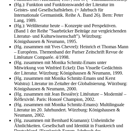
(Hg.): Funktion und Funktionswandel der Literatur im
Geistes- und Gesellschaftsleben. (= Jahrbuch für
Internationale Germanistik. Reihe A. Band 26). Bern: Peter
Lang, 1989.
(Hg.): Weltliteratur heute – Konzepte und Perspektiven.
(Band 1 der Reihe ”Saarbrücker Beiträge zur vergleichenden
Literatur- und Kulturwissenschaft”). Würzburg:
Königshausen & Neumann, 1995.
(Hg. zusammen mit Yves Chevrel): Heinrich et Thomas Mann
– Européens. Themenband der Pariser Zeitschrift Revue de
Littérature Comparée. 4/1998.
(Hg. zusammen mit Monika Schmitz-Emans unter
Mitwirkung von Winfried Eckel): Das Visuelle Gedächtnis
der Literatur. Würzburg: Königshausen & Neumann, 1999.
(Hg. zusammen mit Monika Schmitz-Emans und Kerst
Walstra): Literatur im Zeitalter der Globalisierung. Würzburg:
Königshausen & Neumann, 2000.
(Hg. zusammen mit Jean Bessière): Littérature – Modernité –
Réflexivité. Paris: Honoré Champion, 2002.
(Hg. zusammen mit Monika Schmitz-Emans): Multilinguale
Literatur im 20. Jahrhundert. Würzburg: Königshausen &
Neumann, 2002.
(Hg. zusammen mit Bernhard Kramann): Unheimliche
Ähnlichkeiten. Gesellschaft und Identität in Frankreich und
Deutschland. [Frankreich-Forum, Jahrbuch des