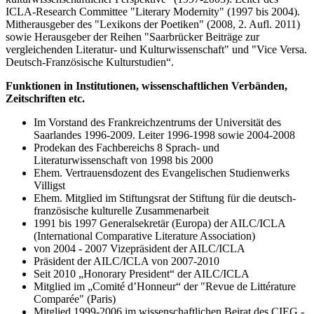
ICLA-Research Committee "Literary Modernity" (1997 bis 2004).
Mitherausgeber des "Lexikons der Poetiken" (2008, 2. Aufl. 2011)
sowie Herausgeber der Reihen "Saarbrücker Beiträge zur
vergleichenden Literatur- und Kulturwissenschaft" und "Vice Versa.
Deutsch-Französische Kulturstudien“.
Funktionen in Institutionen, wissenschaftlichen Verbänden,
Zeitschriften etc.
Im Vorstand des Frankreichzentrums der Universität des
Saarlandes 1996-2009. Leiter 1996-1998 sowie 2004-2008
Prodekan des Fachbereichs 8 Sprach- und
Literaturwissenschaft von 1998 bis 2000
Ehem. Vertrauensdozent des Evangelischen Studienwerks
Villigst
Ehem. Mitglied im Stiftungsrat der Stiftung für die deutsch-
französische kulturelle Zusammenarbeit
1991 bis 1997 Generalsekretär (Europa) der AILC/ICLA
(International Comparative Literature Association)
von 2004 - 2007 Vizepräsident der AILC/ICLA
Präsident der AILC/ICLA von 2007-2010
Seit 2010 „Honorary President“ der AILC/ICLA
Mitglied im „Comité d’Honneur“ der "Revue de Littérature
Comparée" (Paris)
Mitglied 1999-2006 im wissenschaftlichen Beirat des CIEG -