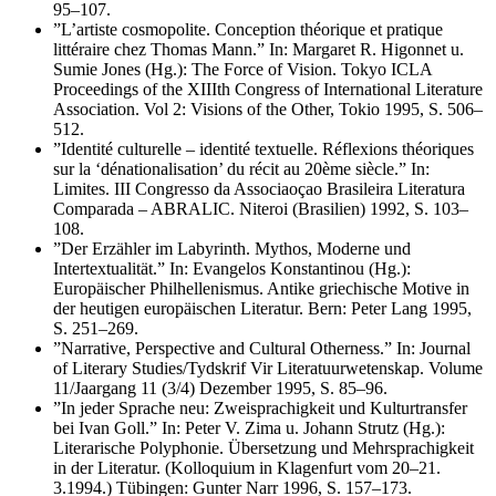
95–107.
”L’artiste cosmopolite. Conception théorique et pratique
littéraire chez Thomas Mann.” In: Margaret R. Higonnet u.
Sumie Jones (Hg.): The Force of Vision. Tokyo ICLA
Proceedings of the XIIIth Congress of International Literature
Association. Vol 2: Visions of the Other, Tokio 1995, S. 506–
512.
”Identité culturelle – identité textuelle. Réflexions théoriques
sur la ‘dénationalisation’ du récit au 20ème siècle.” In:
Limites. III Congresso da Associaoçao Brasileira Literatura
Comparada – ABRALIC. Niteroi (Brasilien) 1992, S. 103–
108.
”Der Erzähler im Labyrinth. Mythos, Moderne und
Intertextualität.” In: Evangelos Konstantinou (Hg.):
Europäischer Philhellenismus. Antike griechische Motive in
der heutigen europäischen Literatur. Bern: Peter Lang 1995,
S. 251–269.
”Narrative, Perspective and Cultural Otherness.” In: Journal
of Literary Studies/Tydskrif Vir Literatuurwetenskap. Volume
11/Jaargang 11 (3/4) Dezember 1995, S. 85–96.
”In jeder Sprache neu: Zweisprachigkeit und Kulturtransfer
bei Ivan Goll.” In: Peter V. Zima u. Johann Strutz (Hg.):
Literarische Polyphonie. Übersetzung und Mehrsprachigkeit
in der Literatur. (Kolloquium in Klagenfurt vom 20–21.
3.1994.) Tübingen: Gunter Narr 1996, S. 157–173.