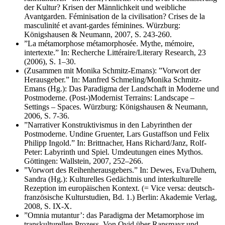
der Kultur? Krisen der Männlichkeit und weibliche
Avantgarden. Féminisation de la civilisation? Crises de la
masculinité et avant-gardes féminines. Würzburg:
Königshausen & Neumann, 2007, S. 243-260.
”La métamorphose métamorphosée. Mythe, mémoire,
intertexte.” In: Recherche Littéraire/Literary Research, 23
(2006), S. 1–30.
(Zusammen mit Monika Schmitz-Emans): ”Vorwort der
Herausgeber.” In: Manfred Schmeling/Monika Schmitz-
Emans (Hg.): Das Paradigma der Landschaft in Moderne und
Postmoderne. (Post-)Modernist Terrains: Landscape –
Settings – Spaces. Würzburg: Königshausen & Neumann,
2006, S. 7-36.
”Narrativer Konstruktivismus in den Labyrinthen der
Postmoderne. Undine Gruenter, Lars Gustaffson und Felix
Philipp Ingold.” In: Brittnacher, Hans Richard/Janz, Rolf-
Peter: Labyrinth und Spiel. Umdeutungen eines Mythos.
Göttingen: Wallstein, 2007, 252–266.
”Vorwort des Reihenherausgebers.” In: Dewes, Eva/Duhem,
Sandra (Hg.): Kulturelles Gedächtnis und interkulturelle
Rezeption im europäischen Kontext. (= Vice versa: deutsch-
französische Kulturstudien, Bd. 1.) Berlin: Akademie Verlag,
2008, S. IX-X.
”Omnia mutantur’: das Paradigma der Metamorphose im
transkulturellen Prozess. Von Ovid über Ransmayr und