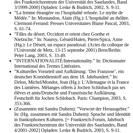
des Frankreichzentrum der Universität des Saarlandes, Band
3/1999-2000] Opladen: Leske & Budrich, 2002, S. 9-11.
”La femme étrangère ou l’hospitalité refusée. Le mythe de
Médée.” In: Montandon, Alain (Hg.): L’hospitalité au théâtre.
Clermont-Ferrand: Presses Universitaires Blaise Pascal, 2003,
S. 61-74.
”Filles du désert. Occident et orient chez Goethe et
Nietzsche.” In: Nauroy, Gérard/Halen, Pierre/Spica, Anne
(Hg.): Le Désert, un espace paradoxal. (Actes du colloque de
l’Université de Metz, 13-15 septembe 2001) Bern/Berlin:
Peter Lang, 2003, S. 33-49.
”INTERNATIONALITÉ/Internationality.” In: Dictionnaire
International des Termes Littéraires.
”Kulturelles Vorurteil und Aufklärung: ‘Der Franzose’, ein
deutscher Komödienstoff aus dem 18. Jahrhundert.” In:
Delon, Michel/Mondot, Jean (Hg.): L’Allemagne et la France
des Lumières. Mélanges offerts à Jochen Schlobach pas ses
élèves et amis/Deutsche und Französische Aufklärung.
Festschrift für Jochen Schlobach. Paris: Champion, 2003, S.
353-366.
(Zusammen mit Sandra Duhem): ”Vorwort der Herausgeber.”
In: (Hg. zusammen mit Sandra Duhem): Sprache und Identität
in frankophonen Kulturen. [= Frankreich-Forum, Jahrbuch
des Frankreichzentrum der Universität des Saarlandes, Band
4/2001-2002] Opladen: Leske & Budrich, 2003, S. 9-11.