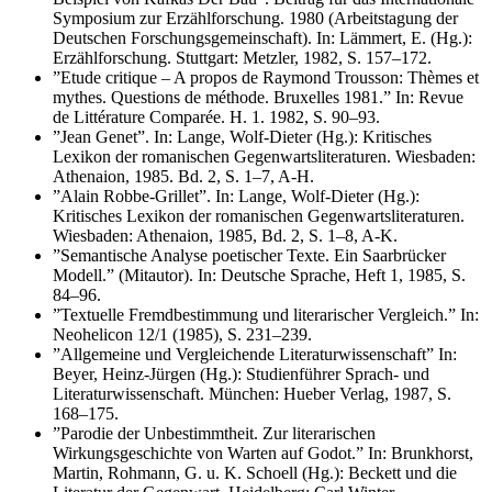
Symposium zur Erzählforschung. 1980 (Arbeitstagung der
Deutschen Forschungsgemeinschaft). In: Lämmert, E. (Hg.):
Erzählforschung. Stuttgart: Metzler, 1982, S. 157–172.
”Etude critique – A propos de Raymond Trousson: Thèmes et
mythes. Questions de méthode. Bruxelles 1981.” In: Revue
de Littérature Comparée. H. 1. 1982, S. 90–93.
”Jean Genet”. In: Lange, Wolf-Dieter (Hg.): Kritisches
Lexikon der romanischen Gegenwartsliteraturen. Wiesbaden:
Athenaion, 1985. Bd. 2, S. 1–7, A-H.
”Alain Robbe-Grillet”. In: Lange, Wolf-Dieter (Hg.):
Kritisches Lexikon der romanischen Gegenwartsliteraturen.
Wiesbaden: Athenaion, 1985, Bd. 2, S. 1–8, A-K.
”Semantische Analyse poetischer Texte. Ein Saarbrücker
Modell.” (Mitautor). In: Deutsche Sprache, Heft 1, 1985, S.
84–96.
”Textuelle Fremdbestimmung und literarischer Vergleich.” In:
Neohelicon 12/1 (1985), S. 231–239.
”Allgemeine und Vergleichende Literaturwissenschaft” In:
Beyer, Heinz-Jürgen (Hg.): Studienführer Sprach- und
Literaturwissenschaft. München: Hueber Verlag, 1987, S.
168–175.
”Parodie der Unbestimmtheit. Zur literarischen
Wirkungsgeschichte von Warten auf Godot.” In: Brunkhorst,
Martin, Rohmann, G. u. K. Schoell (Hg.): Beckett und die