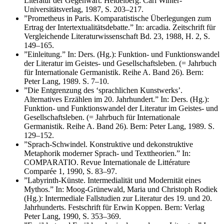
Literatur der Gegenwart. Heidelberg: Carl Winter-
Universitätsverlag, 1987, S. 203–217.
”Prometheus in Paris. Komparatistische Überlegungen zum
Ertrag der Intertextualitätsdebatte.” In: arcadia. Zeitschrift für
Vergleichende Literaturwissenschaft Bd. 23, 1988, H. 2, S.
149–165.
”Einleitung.” In: Ders. (Hg.): Funktion- und Funktionswandel
der Literatur im Geistes- und Gesellschaftsleben. (= Jahrbuch
für Internationale Germanistik. Reihe A. Band 26). Bern:
Peter Lang, 1989. S. 7–10.
”Die Entgrenzung des ‘sprachlichen Kunstwerks’.
Alternatives Erzählen im 20. Jahrhundert.” In: Ders. (Hg.):
Funktion- und Funktionswandel der Literatur im Geistes- und
Gesellschaftsleben. (= Jahrbuch für Internationale
Germanistik. Reihe A. Band 26). Bern: Peter Lang, 1989. S.
129–152.
”Sprach-Schwindel. Konstruktive und dekonstruktive
Metaphorik moderner Sprach- und Texttheorien.” In:
COMPARATIO. Revue Internationale de Littérature
Comparée 1, 1990, S. 83–97.
”Labyrinth-Künste. Intermedialität und Modernität eines
Mythos.” In: Moog-Grünewald, Maria und Christoph Rodiek
(Hg.): Intermediale Fallstudien zur Literatur des 19. und 20.
Jahrhunderts. Festschrift für Erwin Koppen. Bern: Verlag
Peter Lang, 1990, S. 353–369.