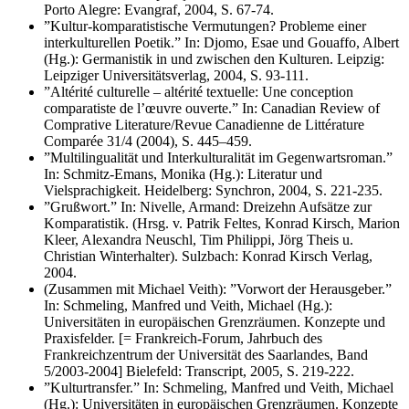
Porto Alegre: Evangraf, 2004, S. 67-74.
”Kultur-komparatistische Vermutungen? Probleme einer
interkulturellen Poetik.” In: Djomo, Esae und Gouaffo, Albert
(Hg.): Germanistik in und zwischen den Kulturen. Leipzig:
Leipziger Universitätsverlag, 2004, S. 93-111.
”Altérité culturelle – altérité textuelle: Une conception
comparatiste de l’œuvre ouverte.” In: Canadian Review of
Comprative Literature/Revue Canadienne de Littérature
Comparée 31/4 (2004), S. 445–459.
”Multilingualität und Interkulturalität im Gegenwartsroman.”
In: Schmitz-Emans, Monika (Hg.): Literatur und
Vielsprachigkeit. Heidelberg: Synchron, 2004, S. 221-235.
”Grußwort.” In: Nivelle, Armand: Dreizehn Aufsätze zur
Komparatistik. (Hrsg. v. Patrik Feltes, Konrad Kirsch, Marion
Kleer, Alexandra Neuschl, Tim Philippi, Jörg Theis u.
Christian Winterhalter). Sulzbach: Konrad Kirsch Verlag,
2004.
(Zusammen mit Michael Veith): ”Vorwort der Herausgeber.”
In: Schmeling, Manfred und Veith, Michael (Hg.):
Universitäten in europäischen Grenzräumen. Konzepte und
Praxisfelder. [= Frankreich-Forum, Jahrbuch des
Frankreichzentrum der Universität des Saarlandes, Band
5/2003-2004] Bielefeld: Transcript, 2005, S. 219-222.
”Kulturtransfer.” In: Schmeling, Manfred und Veith, Michael
(Hg.): Universitäten in europäischen Grenzräumen. Konzepte