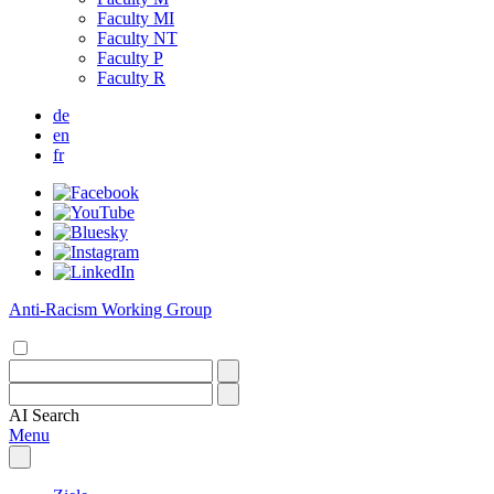
Faculty MI
Faculty NT
Faculty P
Faculty R
de
en
fr
Anti-Racism Working Group
AI
Search
Menu