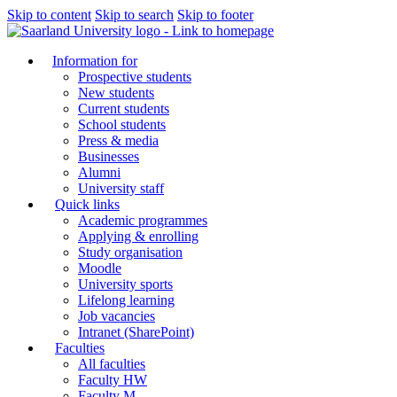
Skip to content
Skip to search
Skip to footer
Information for
Prospective students
New students
Current students
School students
Press & media
Businesses
Alumni
University staff
Quick links
Academic programmes
Applying & enrolling
Study organisation
Moodle
University sports
Lifelong learning
Job vacancies
Intranet (SharePoint)
Faculties
All faculties
Faculty HW
Faculty M