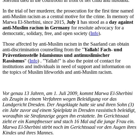
Sherbini died in the courtroom in front of her child and husband.
In the trial of her murderer, the prosecution for the first time named
anti-Muslim racism as a central motive for the crime. In memory of
Marwa El-Sherbini, since 2015,
July 1
has stood as a
day against
anti-Muslim racism in Germany
for resolute advocacy for a
democratic, solidary, free, and open society (
Info
).
Those affected by anti-Muslim racism in the Saarland can obtain
anti-discrimination counselling from the "
Yallah! Fach- und
Präventionsstelle Islamismus und antimuslimischer
Rassismus
" (
Info
) . "Yallah!" is also the point of contact for
institutions and individuals in need of support and information on
the topics of Muslim lifeworlds and anti-Muslim racism.
Vor genau 13 Jahren, am 1. Juli 2009, kommt Marwa El-Sherbini
als Zeugin in einem Verfahren wegen Beleidigung vor das
Landgericht Dresden. Der Angeklagte hatte sie und ihren Sohn (3)
ein Jahr zuvor auf einem Spielplatz in Dresden rassistisch beleidigt,
woraufhin sie Strafanzeige gegen ihn erstattete. Im Gerichtssaal
zieht er ein Kampfmesser und stach 16 Mal auf die junge Frau ein.
Marwa El-Sherbini stirbt noch im Gerichtssaal vor den Augen ihres
Kindes und ihres Mannes.