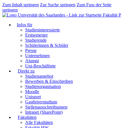
Zum Inhalt springen
Zur Suche springen
Zum Fuss der Seite
springen
Fakultät P
Infos für
Studieninteressierte
Erstsemester
Studierende
Schülerinnen & Schüler
Presse
Unternehmen
Alumni
Uni-Beschäftigte
Direkt zu
Studienangebot
Bewerben & Einschreiben
Studienorganisation
Moodle
Unisport
Gasthörerstudium
Stellenausschreibungen
Intranet (SharePoint)
Fakultäten
Alle Fakultäten
Fakultät HW