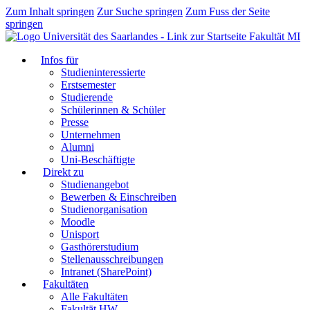
Zum Inhalt springen
Zur Suche springen
Zum Fuss der Seite
springen
Fakultät MI
Infos für
Studieninteressierte
Erstsemester
Studierende
Schülerinnen & Schüler
Presse
Unternehmen
Alumni
Uni-Beschäftigte
Direkt zu
Studienangebot
Bewerben & Einschreiben
Studienorganisation
Moodle
Unisport
Gasthörerstudium
Stellenausschreibungen
Intranet (SharePoint)
Fakultäten
Alle Fakultäten
Fakultät HW