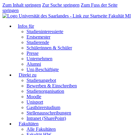
Zum Inhalt springen
Zur Suche springen
Zum Fuss der Seite
springen
Fakultät MI
Infos für
Studieninteressierte
Erstsemester
Studierende
Schülerinnen & Schüler
Presse
Unternehmen
Alumni
Uni-Beschäftigte
Direkt zu
Studienangebot
Bewerben & Einschreiben
Studienorganisation
Moodle
Unisport
Gasthörerstudium
Stellenausschreibungen
Intranet (SharePoint)
Fakultäten
Alle Fakultäten
Fakultät HW