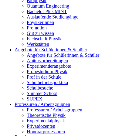
Biophysik
Quantum Engineering
Bachelor Plus MINT
Auslaufende Studiengänge
Physikerinnen
Promotion
Gut zu wissen
Fachschaft Physik
Werkstätten
Angebote für Schülerinnen & Schüler
Angebote für Schülerinnen & Schüler
Abiturvorbereitungen
Experimentierangebote
Probestudium Physik
Prof in der Schule
Schulbetriebspraktika
Schulbesuche
Summer School
SUPEX
Professuren / Arbeitsgruppen
Professuren / Arbeitsgruppen
Theoretische Physik
Experimentalphysik
Privatdozenten
Honorarprofessuren