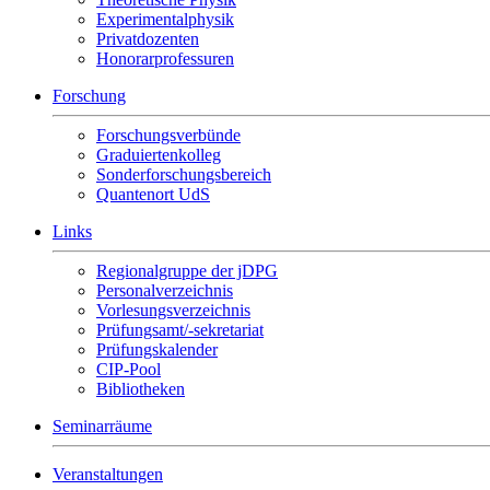
Experimentalphysik
Privatdozenten
Honorarprofessuren
Forschung
Forschungsverbünde
Graduiertenkolleg
Sonderforschungsbereich
Quantenort UdS
Links
Regionalgruppe der jDPG
Personalverzeichnis
Vorlesungsverzeichnis
Prüfungsamt/-sekretariat
Prüfungskalender
CIP-Pool
Bibliotheken
Seminarräume
Veranstaltungen