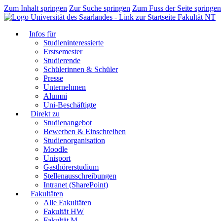
Zum Inhalt springen
Zur Suche springen
Zum Fuss der Seite springen
Fakultät NT
Infos für
Studieninteressierte
Erstsemester
Studierende
Schülerinnen & Schüler
Presse
Unternehmen
Alumni
Uni-Beschäftigte
Direkt zu
Studienangebot
Bewerben & Einschreiben
Studienorganisation
Moodle
Unisport
Gasthörerstudium
Stellenausschreibungen
Intranet (SharePoint)
Fakultäten
Alle Fakultäten
Fakultät HW
Fakultät M