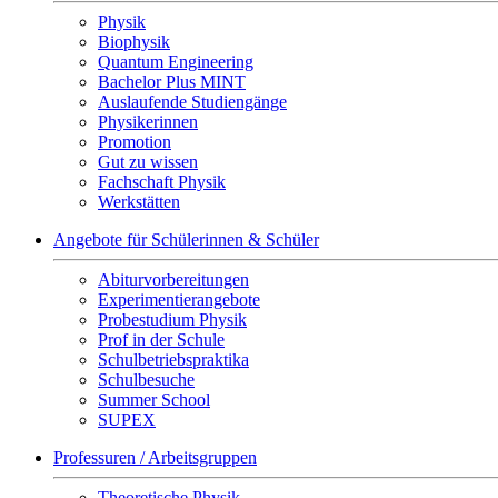
Physik
Biophysik
Quantum Engineering
Bachelor Plus MINT
Auslaufende Studiengänge
Physikerinnen
Promotion
Gut zu wissen
Fachschaft Physik
Werkstätten
Angebote für Schülerinnen & Schüler
Abiturvorbereitungen
Experimentierangebote
Probestudium Physik
Prof in der Schule
Schulbetriebspraktika
Schulbesuche
Summer School
SUPEX
Professuren / Arbeitsgruppen
Theoretische Physik