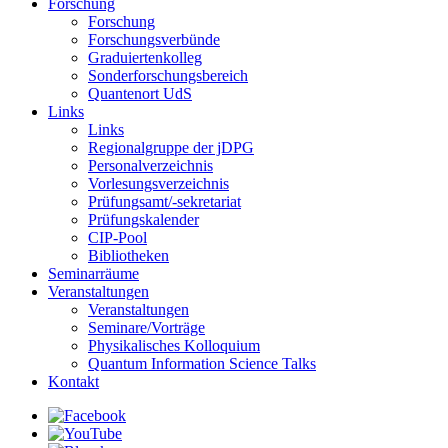
Forschung
Forschung
Forschungsverbünde
Graduiertenkolleg
Sonderforschungsbereich
Quantenort UdS
Links
Links
Regionalgruppe der jDPG
Personalverzeichnis
Vorlesungsverzeichnis
Prüfungsamt/-sekretariat
Prüfungskalender
CIP-Pool
Bibliotheken
Seminarräume
Veranstaltungen
Veranstaltungen
Seminare/Vorträge
Physikalisches Kolloquium
Quantum Information Science Talks
Kontakt