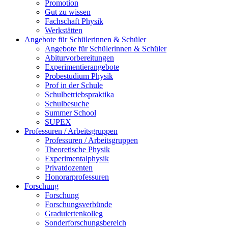
Promotion
Gut zu wissen
Fachschaft Physik
Werkstätten
Angebote für Schülerinnen & Schüler
Angebote für Schülerinnen & Schüler
Abiturvorbereitungen
Experimentierangebote
Probestudium Physik
Prof in der Schule
Schulbetriebspraktika
Schulbesuche
Summer School
SUPEX
Professuren / Arbeitsgruppen
Professuren / Arbeitsgruppen
Theoretische Physik
Experimentalphysik
Privatdozenten
Honorarprofessuren
Forschung
Forschung
Forschungsverbünde
Graduiertenkolleg
Sonderforschungsbereich