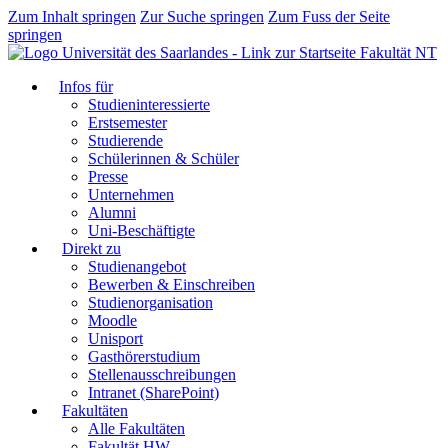
Zum Inhalt springen
Zur Suche springen
Zum Fuss der Seite
springen
Fakultät NT
Infos für
Studieninteressierte
Erstsemester
Studierende
Schülerinnen & Schüler
Presse
Unternehmen
Alumni
Uni-Beschäftigte
Direkt zu
Studienangebot
Bewerben & Einschreiben
Studienorganisation
Moodle
Unisport
Gasthörerstudium
Stellenausschreibungen
Intranet (SharePoint)
Fakultäten
Alle Fakultäten
Fakultät HW