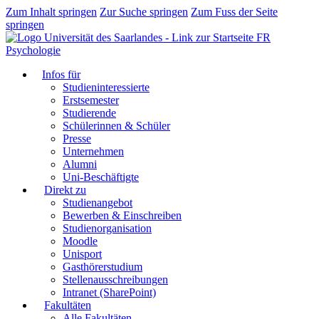
Zum Inhalt springen
Zur Suche springen
Zum Fuss der Seite
springen
FR
Psychologie
Infos für
Studieninteressierte
Erstsemester
Studierende
Schülerinnen & Schüler
Presse
Unternehmen
Alumni
Uni-Beschäftigte
Direkt zu
Studienangebot
Bewerben & Einschreiben
Studienorganisation
Moodle
Unisport
Gasthörerstudium
Stellenausschreibungen
Intranet (SharePoint)
Fakultäten
Alle Fakultäten