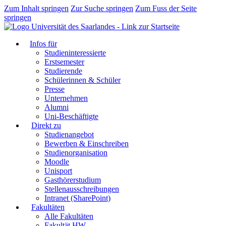
Zum Inhalt springen
Zur Suche springen
Zum Fuss der Seite
springen
Infos für
Studieninteressierte
Erstsemester
Studierende
Schülerinnen & Schüler
Presse
Unternehmen
Alumni
Uni-Beschäftigte
Direkt zu
Studienangebot
Bewerben & Einschreiben
Studienorganisation
Moodle
Unisport
Gasthörerstudium
Stellenausschreibungen
Intranet (SharePoint)
Fakultäten
Alle Fakultäten
Fakultät HW