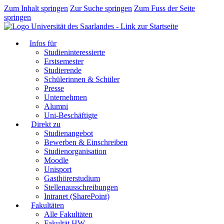
Zum Inhalt springen
Zur Suche springen
Zum Fuss der Seite
springen
Infos für
Studieninteressierte
Erstsemester
Studierende
Schülerinnen & Schüler
Presse
Unternehmen
Alumni
Uni-Beschäftigte
Direkt zu
Studienangebot
Bewerben & Einschreiben
Studienorganisation
Moodle
Unisport
Gasthörerstudium
Stellenausschreibungen
Intranet (SharePoint)
Fakultäten
Alle Fakultäten
Fakultät HW