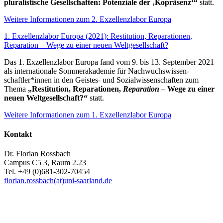
pluralistische Gesellschaften: Potenziale der ‚Kopräsenz‘“
statt.
Weitere Informationen zum 2. Exzellenzlabor Europa
1. Exzellenzlabor Europa (2021): Restitution, Reparationen,
Reparation – Wege zu einer neuen Welt­gesell­schaft?
Das 1. Exzellenzlabor Europa fand vom 9. bis 13. September 2021
als inter­nationale Sommer­akademie für Nachwuchs­wissen­
schaftler*innen in den Geistes- und Sozial­wissen­schaften zum
Thema
„Restitution, Reparationen,
Reparation
– Wege zu einer
neuen Welt­gesell­schaft?“
statt.
Weitere Informationen zum 1. Exzellenzlabor Europa
Kontakt
Dr. Florian Rossbach
Campus C5 3, Raum 2.23
Tel. +49 (0)681-302-70454
florian.rossbach(at)uni-saarland.de