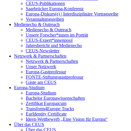
CEUS-Publikationen
Saarbrücker Europa-Konferenz
Europa-Diskurs(e) | Interdisziplinäre Vortragsreihe
Veranstaltungsreihen
Medienecho & Outreach
Medienecho & Outreach
Unsere Forscher*innen im Porträt
CEUS-Expert*innenpool
Jahresbericht und Medienecho
CEUS-Newsletter
Netzwerk & Partnerschaften
Netzwerk & Partnerschaften
Unser Netzwerk
Europa-Gastprofessur
FONTE-Stiftungsgastprofessur
Gäste am CEUS
Europa-Studium
Europa-Studium
Bachelor Europawissenschaften
Zertifikat Europaicum
Transform4Europe Tracks
EurIdentity Certificate
Ideen-Wettbewerb „Eine Vision für Europa“
Über das CEUS
Über das CEUS