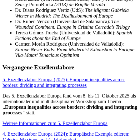
Zeus y
PornoBurka
(2013) de Brigitte Vasallo
Dr. Diana Rodríguez Vertiz (UdS):
The Migrant Gabriela
Wiener in Madrid: The Disillusionment of Europe
Dr. Ruben Venzon (Universidad de Salamanca):
The
Wounded Continent: Europe in Cristina Cerrada's Trilogy
Teresa Gómez Trueba (Universidad de Valladolid):
Spanish
Fictions about the End of Europe
Carmen Morán Rodríguez (Universidad de Valladolid):
Europe Never Ends: From Modernist Exhaustion to Enrique
Vila-Matas’ Tenacious Optimism
Vergangene Exzellenzlabore
5. Exzellenzlabor Europa (2025): European inequalities across
borders: dividing and integrating processes
Das 5. Exzellenzlabor Europa fand vom 8. bis 11. Oktober 2025 als
internationaler und multidisziplinärer Workshop zum Thema
„European inequalities across borders: dividing and integrating
processes"
statt.
Weitere Informationen zum 5. Exzellenzlabor Europa
4. Exzellenzlabor Europa (2024): Europäische Exempla edieren:
Valerius Maximus im 14. Jahrhundert