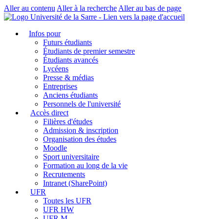
Aller au contenu
Aller à la recherche
Aller au bas de page
Infos pour
Futurs étudiants
Étudiants de premier semestre
Étudiants avancés
Lycéens
Presse & médias
Entreprises
Anciens étudiants
Personnels de l'université
Accès direct
Filières d'études
Admission & inscription
Organisation des études
Moodle
Sport universitaire
Formation au long de la vie
Recrutements
Intranet (SharePoint)
UFR
Toutes les UFR
UFR HW
UFR M