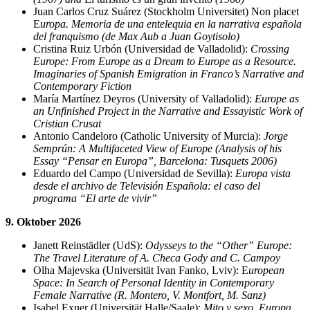
Juan Carlos Cruz Suárez (Stockholm Universitet) Non placet
E
uropa. Memoria de una entelequia en la narrativa española
del franquismo (de Max Aub a Juan Goytisolo)
Cristina Ruiz Urbón (Universidad de Valladolid):
Crossing
Europe: From Europe as a Dream to Europe as a Resource.
Imaginaries of Spanish Emigration in Franco’s Narrative and
Contemporary Fiction
María Martínez Deyros (University of Valladolid):
Europe as
an Unfinished Project in the Narrative and Essayistic Work of
Cristian Crusat
Antonio Candeloro (Catholic University of Murcia):
Jorge
Semprún: A Multifaceted View of Europe (Analysis of his
Essay “Pensar en Europa”, Barcelona: Tusquets 2006)
Eduardo del Campo (Universidad de Sevilla):
Europa vista
desde el archivo de Televisión Española: el caso del
programa “El arte de vivir”
9. Oktober 2026
Janett Reinstädler (UdS):
Odysseys to the “Other” Europe:
The Travel Literature of A. Checa Gody and C. Campoy
Olha Majevska (Universität Ivan Fanko, Lviv): E
uropean
Space: In Search of Personal Identity in Contemporary
Female Narrative (R. Montero, V. Montfort, M. Sanz)
Isabel Exner (Universität Halle/Saale):
Mito y sexo. Europa,