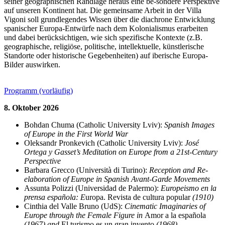
seiner geographischen Randlage heraus eine be-sondere Perspektive
auf unseren Kontinent hat. Die gemeinsame Arbeit in der Villa
Vigoni soll grundlegendes Wissen über die diachrone Entwicklung
spanischer Europa-Entwürfe nach dem Kolonialismus erarbeiten
und dabei berücksichtigen, wie sich spezifische Kontexte (z.B.
geographische, religiöse, politische, intellektuelle, künstlerische
Standorte oder historische Gegebenheiten) auf iberische Europa-
Bilder auswirken.
Programm (vorläufig)
8. Oktober 2026
Bohdan Chuma (Catholic University Lviv):
Spanish Images
of Europe in the First World War
Oleksandr Pronkevich (Catholic University Lviv):
José
Ortega y Gasset’s Meditation on Europe from a 21st-Century
Perspective
Barbara Grecco (Università di Turino):
Reception and Re-
elaboration of Europe in Spanish Avant-Garde Movements
Assunta Polizzi (Universidad de Palermo):
Europeismo en la
prensa española: E
uropa. Revista de cultura popular
(1910)
Cinthia del Valle Bruno (UdS):
Cinematic Imaginaries of
Europe through the Female Figure in
Amor a la española
(1967) and
El turismo es un gran invento
(1968)