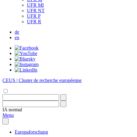
UFR MI
UFR NT
UFR P
UFR R
de
en
CEUS | Cluster de recherche européenne
IA
normal
Menu
Europaforschung