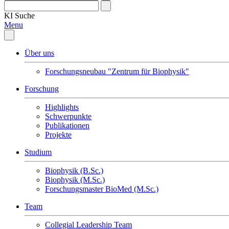
KI
Suche
Menu
Über uns
Forschungsneubau "Zentrum für Biophysik"
Forschung
Highlights
Schwerpunkte
Publikationen
Projekte
Studium
Biophysik (B.Sc.)
Biophysik (M.Sc.)
Forschungsmaster BioMed (M.Sc.)
Team
Collegial Leadership Team