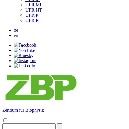
UFR MI
UFR NT
UFR P
UFR R
de
en
Zentrum für Biophysik