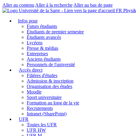
Aller au contenu
Aller à la recherche
Aller au bas de page
FR Physi
Infos pour
Futurs étudiants
Étudiants de premier semestre
Étudiants avancés
Lycéens
Presse & médias
Entreprises
Anciens étudiants
Personnels de l'université
Accès direct
Filières d'études
Admission & inscription
Organisation des études
Moodle
Sport universitaire
Formation au long de la vie
Recrutements
Intranet (SharePoint)
UFR
Toutes les UFR
UFR HW
UFR M