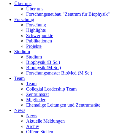
Über uns
Über uns
Forschungsneubau "Zentrum für Biophysik"
Forschung
Forschung
Highlights
Schwerpunkte
Publikationen
Projekte
Studium
Studium
Biophysik (B.Sc.)
Biophysik (M.Sc.)
Forschungsmaster BioMed (M.Sc.)
Team
Team
Collegial Leadership Team
Zentrumsrat
Mitglieder
Ehemalige Leitungen und Zentrumsräte
News
News
Aktuelle Meldungen
Archiv
Offene Stellen