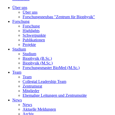
Über uns
Über uns
Forschungsneubau "Zentrum für Biophysik"
Forschung
Forschung
Highlights
Schwerpunkte
Publikationen
Projekte
Studium
Studium
Biophysik (B.Sc.)
Biophysik (M.Sc.)
Forschungsmaster BioMed (M.Sc.)
Team
Team
Collegial Leadership Team
Zentrumsrat
Mitglieder
Ehemalige Leitungen und Zentrumsräte
News
News
Aktuelle Meldungen
Archiv