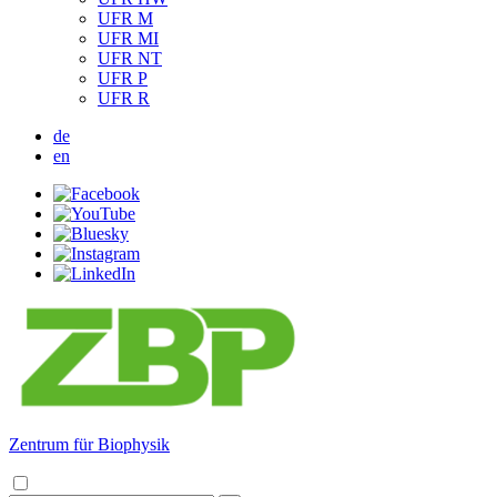
UFR M
UFR MI
UFR NT
UFR P
UFR R
de
en
Zentrum für Biophysik