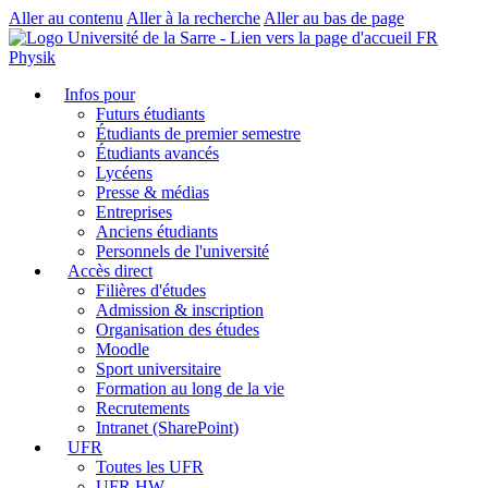
Aller au contenu
Aller à la recherche
Aller au bas de page
FR
Physik
Infos pour
Futurs étudiants
Étudiants de premier semestre
Étudiants avancés
Lycéens
Presse & médias
Entreprises
Anciens étudiants
Personnels de l'université
Accès direct
Filières d'études
Admission & inscription
Organisation des études
Moodle
Sport universitaire
Formation au long de la vie
Recrutements
Intranet (SharePoint)
UFR
Toutes les UFR
UFR HW