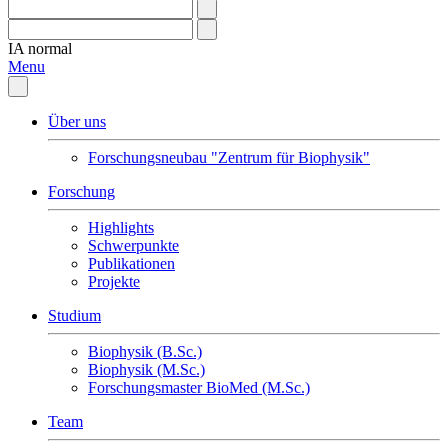
IA
normal
Menu
Über uns
Forschungsneubau "Zentrum für Biophysik"
Forschung
Highlights
Schwerpunkte
Publikationen
Projekte
Studium
Biophysik (B.Sc.)
Biophysik (M.Sc.)
Forschungsmaster BioMed (M.Sc.)
Team