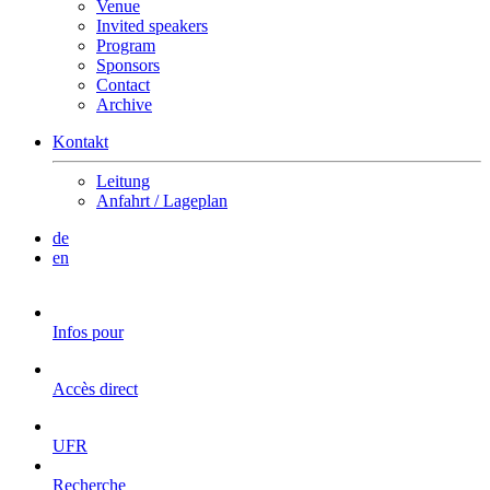
Venue
Invited speakers
Program
Sponsors
Contact
Archive
Kontakt
Leitung
Anfahrt / Lageplan
de
en
Infos pour
Accès direct
UFR
Recherche