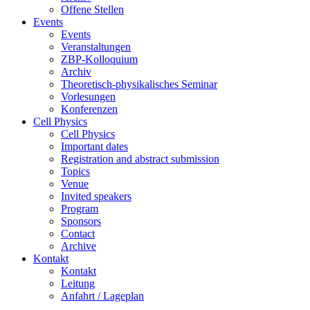
Offene Stellen
Events
Events
Veranstaltungen
ZBP-Kolloquium
Archiv
Theoretisch-physikalisches Seminar
Vorlesungen
Konferenzen
Cell Physics
Cell Physics
Important dates
Registration and abstract submission
Topics
Venue
Invited speakers
Program
Sponsors
Contact
Archive
Kontakt
Kontakt
Leitung
Anfahrt / Lageplan