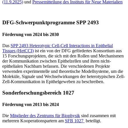
(11.9.2025)
und
Pressemitteilung des Instituts für Neue Materialien
DFG-Schwerpunktprogramme SPP 2493
Förderung von 2024 bis 2030
Das
SPP 2493 Heterotypic Cell-Cell Interactions in Epithelial
Tissues (HetCCI)
ist ein von der DFG gefördertes Konsortium aus
15 Forschungsprojekten, die sich mit den Rollen und Mechanismen
der Kommunikation zwischen Epithelzellen und ihren nicht-
epithelialen Nachbarn befassen. Die verschiedenen Projekte
verwenden experimentelle und theoretische Modellsysteme, um die
Moleküle, Signale und Wechselwirkungen der heterotypischen Zell-
Zell-Kommunikation in Epithelgeweben zu beschreiben.
Sonderforschungsbereich 1027
Förderung von 2013 bis 2024
Die
Mitglieder des Zentrums für Biophysik
sind zusammen mit
mehreren Kooperationspartern am
SFB 1027
beteiligt.