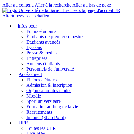
Aller au contenu
Aller à la recherche
Aller au bas de page
FR
Altertumswissenschaften
Infos pour
Futurs étudiants
Étudiants de premier semestre
Étudiants avancés
Lycéens
Presse & médias
Entreprises
Anciens étudiants
Personnels de l'université
Accès direct
Filières d'études
Admission & inscription
Organisation des études
Moodle
Sport universitaire
Formation au long de la vie
Recrutements
Intranet (SharePoint)
UFR
Toutes les UFR
UFR HW