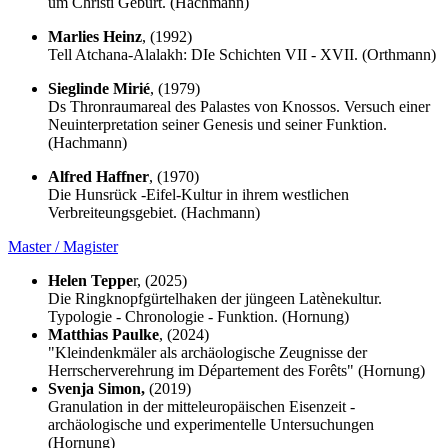
um Christi Geburt. (Hachmann)
Marlies Heinz
, (1992)
Tell Atchana-Alalakh: DIe Schichten VII - XVII. (Orthmann)
Sieglinde Mirié
, (1979)
Ds Thronraumareal des Palastes von Knossos. Versuch einer
Neuinterpretation seiner Genesis und seiner Funktion.
(Hachmann)
Alfred Haffner
, (1970)
Die Hunsrück -Eifel-Kultur in ihrem westlichen
Verbreiteungsgebiet. (Hachmann)
Master / Magister
Helen Teppe
r, (2025)
Die Ringknopfgürtelhaken der jüngeen Latènekultur.
Typologie - Chronologie - Funktion. (Hornung)
Matthias Paulke
, (2024)
"Kleindenkmäler als archäologische Zeugnisse der
Herrscherverehrung im Département des Forêts" (Hornung)
Svenja Simon,
(2019)
Granulation in der mitteleuropäischen Eisenzeit -
archäologische und experimentelle Untersuchungen
(Hornung)