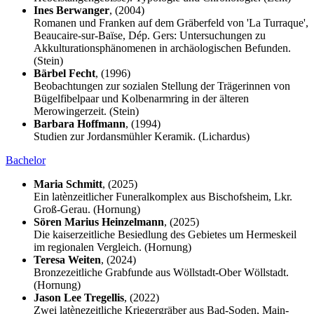
Ines Berwanger
, (2004)
Romanen und Franken auf dem Gräberfeld von 'La Turraque',
Beaucaire-sur-Baïse, Dép. Gers: Untersuchungen zu
Akkulturationsphänomenen in archäologischen Befunden.
(Stein)
Bärbel Fecht
, (1996)
Beobachtungen zur sozialen Stellung der Trägerinnen von
Bügelfibelpaar und Kolbenarmring in der älteren
Merowingerzeit. (Stein)
Barbara Hoffmann
, (1994)
Studien zur Jordansmühler Keramik. (Lichardus)
Bachelor
Maria Schmitt
, (2025)
Ein latènzeitlicher Funeralkomplex aus Bischofsheim, Lkr.
Groß-Gerau. (Hornung)
Sören Marius Heinzelmann
, (2025)
Die kaiserzeitliche Besiedlung des Gebietes um Hermeskeil
im regionalen Vergleich. (Hornung)
Teresa Weiten
, (2024)
Bronzezeitliche Grabfunde aus Wöllstadt-Ober Wöllstadt.
(Hornung)
Jason Lee Tregellis
, (2022)
Zwei latènezeitliche Kriegergräber aus Bad-Soden, Main-