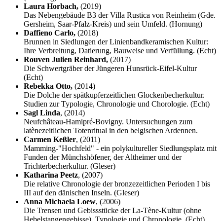
Laura Horbach,
(2019)
Das Nebengebäude B3 der Villa Rustica von Reinheim (Gde.
Gersheim, Saar-Pfalz-Kreis) und sein Umfeld. (Hornung)
Daffieno Carlo,
(2018)
Brunnen in Siedlungen der Linienbandkeramischen Kultur:
Ihre Verbreitung, Datierung, Bauweise und Verfüllung. (Echt)
Rouven Julien Reinhard,
(2017)
Die Schwertgräber der Jüngeren Hunsrück-Eifel-Kultur
(Echt)
Rebekka Otto,
(2014)
Die Dolche der spätkupferzeitlichen Glockenbecherkultur.
Studien zur Typologie, Chronologie und Chorologie. (Echt)
Sagl Linda
, (2014)
Neufchâteau-Hamipré-Bovigny. Untersuchungen zum
latènezeitlichen Totenritual in den belgischen Ardennen.
Carmen Keßler
, (2011)
Mamming-"Hochfeld" - ein polykultureller Siedlungsplatz mit
Funden der Münchshöfener, der Altheimer und der
Trichterbecherkultur. (Gleser)
Katharina Peetz
, (2007)
Die relative Chronologie der bronzezeitlichen Perioden I bis
III auf den dänischen Inseln. (Gleser)
Anna Michaela Loew
, (2006)
Die Trensen und Gebissstücke der La-Tène-Kultur (ohne
Hebelstangengebisse). Typologie und Chronologie. (Echt)