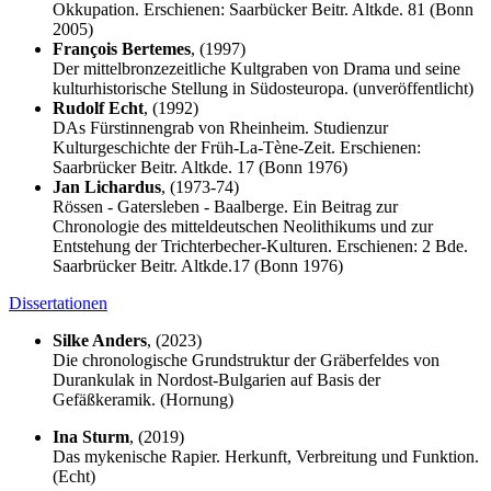
Okkupation. Erschienen: Saarbücker Beitr. Altkde. 81 (Bonn
2005)
François Bertemes
, (1997)
Der mittelbronzezeitliche Kultgraben von Drama und seine
kulturhistorische Stellung in Südosteuropa. (unveröffentlicht)
Rudolf Echt
, (1992)
DAs Fürstinnengrab von Rheinheim. Studienzur
Kulturgeschichte der Früh-La-Tène-Zeit. Erschienen:
Saarbrücker Beitr. Altkde. 17 (Bonn 1976)
Jan Lichardus
, (1973-74)
Rössen - Gatersleben - Baalberge. Ein Beitrag zur
Chronologie des mitteldeutschen Neolithikums und zur
Entstehung der Trichterbecher-Kulturen. Erschienen: 2 Bde.
Saarbrücker Beitr. Altkde.17 (Bonn 1976)
Dissertationen
Silke Anders
, (2023)
Die chronologische Grundstruktur der Gräberfeldes von
Durankulak in Nordost-Bulgarien auf Basis der
Gefäßkeramik. (Hornung)
Ina Sturm
, (2019)
Das mykenische Rapier. Herkunft, Verbreitung und Funktion.
(Echt)