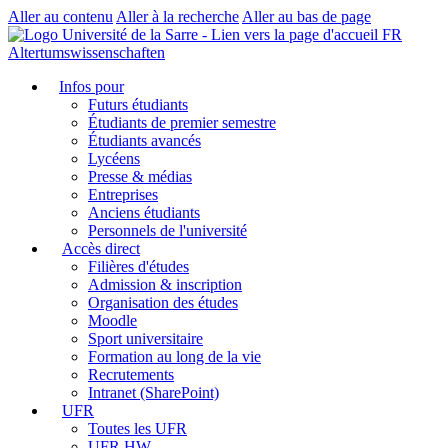
Aller au contenu
Aller à la recherche
Aller au bas de page
FR
Altertumswissenschaften
Infos pour
Futurs étudiants
Étudiants de premier semestre
Étudiants avancés
Lycéens
Presse & médias
Entreprises
Anciens étudiants
Personnels de l'université
Accès direct
Filières d'études
Admission & inscription
Organisation des études
Moodle
Sport universitaire
Formation au long de la vie
Recrutements
Intranet (SharePoint)
UFR
Toutes les UFR
UFR HW