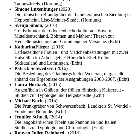
Taunus-Kreis. (Hornung)
Simone Luxenburger
(2020)
Die römischen Brandgräber der bandkeramischen Siedlung in
Heppenheim, Lise-Meitner-Straße. (Hornung)
Svenja Simon,
(2016)
Goldschmuck der Glockenbecherkultur aus Bayern,
Mitteldeutschland, Böhmen und Mähren: Thesen zur
Herstellungstechnik auf Grund eigener Versuche. (Echt)
Katharina
Flieger
, (2016)
Latènezeitliche Frauen - und Mädchenbestattungen mit zwei
Halsreifen im Arbeitsgebiet Hunsrück-Eifel-Kultur,
Südsaarland und Lothringen. (Echt)
Patrick Schweitzer
, (2016)
Die Besiedlung des Glaubergs in der Wetterau, dargestellt
anhand der Ergebnisse der Ausgrabungen 2003-2007. (Echt)
Laura Horbach,
(2015)
Augenfibeln in Gräbern der frühen römischen Kaiserzeit -
Studien zur Typologie und Beigabensitte (Echt)
Michael Koch,
(2015)
Die Prunkgräber von Schwarzenbach, Landkreis St. Wendel -
Funde und Befunde. (Echt)
Jennifer Schnell,
(2014)
Die langobardischen Fibeln aus Pannonien und Italien.
Studien zur Typologie und Chronologie. (Echt)
Rouven Julien Reinhard,
(2014)