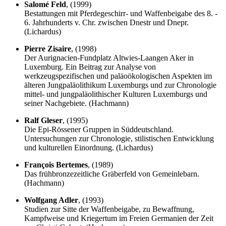
Salomé Feld
, (1999)
Bestattungen mit Pferdegeschirr- und Waffenbeigabe des 8. -
6. Jahrhunderts v. Chr. zwischen Dnestr und Dnepr.
(Lichardus)
Pierre Zisaire
, (1998)
Der Aurignacien-Fundplatz Altwies-Laangen Aker in
Luxemburg. Ein Beitrag zur Analyse von
werkzeugspezifischen und paläoökologischen Aspekten im
älteren Jungpaläolithikum Luxemburgs und zur Chronologie
mittel- und jungpaläolithischer Kulturen Luxemburgs und
seiner Nachgebiete. (Hachmann)
Ralf Gleser
, (1995)
Die Epi-Rössener Gruppen in Süddeutschland.
Untersuchungen zur Chronologie, stilistischen Entwicklung
und kulturellen Einordnung. (Lichardus)
François
Bertemes
, (1989)
Das frühbronzezeitliche Gräberfeld von Gemeinlebarn.
(Hachmann)
Wolfgang Adler
, (1993)
Studien zur Sitte der Waffenbeigabe, zu Bewaffnung,
Kampfweise und Kriegertum im Freien Germanien der Zeit