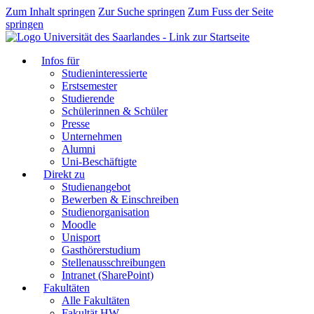
Zum Inhalt springen
Zur Suche springen
Zum Fuss der Seite
springen
Infos für
Studieninteressierte
Erstsemester
Studierende
Schülerinnen & Schüler
Presse
Unternehmen
Alumni
Uni-Beschäftigte
Direkt zu
Studienangebot
Bewerben & Einschreiben
Studienorganisation
Moodle
Unisport
Gasthörerstudium
Stellenausschreibungen
Intranet (SharePoint)
Fakultäten
Alle Fakultäten
Fakultät HW