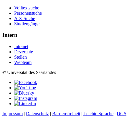
Volltextsuche
Personensuche
A-Z-Suche
Studiengänge
Intern
Intranet
Dezernate
Stellen
Webteam
© Universität des Saarlandes
Impressum
|
Datenschutz
|
Barrierefreiheit
|
Leichte Sprache
|
DGS