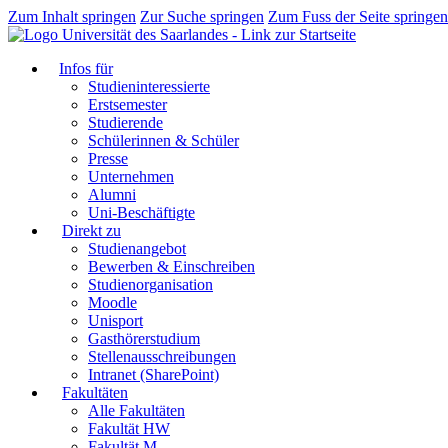
Zum Inhalt springen
Zur Suche springen
Zum Fuss der Seite springen
Infos für
Studieninteressierte
Erstsemester
Studierende
Schülerinnen & Schüler
Presse
Unternehmen
Alumni
Uni-Beschäftigte
Direkt zu
Studienangebot
Bewerben & Einschreiben
Studienorganisation
Moodle
Unisport
Gasthörerstudium
Stellenausschreibungen
Intranet (SharePoint)
Fakultäten
Alle Fakultäten
Fakultät HW
Fakultät M