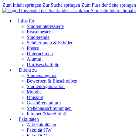
Zum Inhalt springen
Zur Suche springen
Zum Fuss der Seite springen
International 
Infos für
Studieninteressierte
Erstsemester
Studierende
Schülerinnen & Schüler
Presse
Unternehmen
Alumni
Uni-Beschäftigte
Direkt zu
Studienangebot
Bewerben & Einschreiben
Studienorganisation
Moodle
Unisport
Gasthörerstudium
Stellenausschreibungen
Intranet (SharePoint)
Fakultäten
Alle Fakultäten
Fakultät HW
Fakultät M