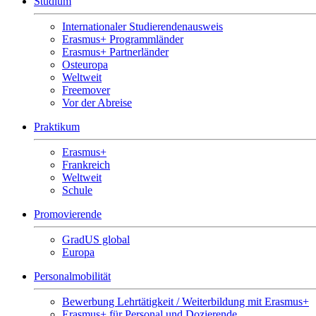
Studium
Internationaler Studierendenausweis
Erasmus+ Programmländer
Erasmus+ Partnerländer
Osteuropa
Weltweit
Freemover
Vor der Abreise
Praktikum
Erasmus+
Frankreich
Weltweit
Schule
Promovierende
GradUS global
Europa
Personalmobilität
Bewerbung Lehrtätigkeit / Weiterbildung mit Erasmus+
Erasmus+ für Personal und Dozierende