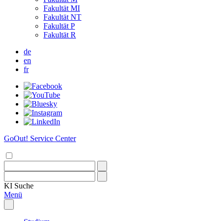
Fakultät MI
Fakultät NT
Fakultät P
Fakultät R
de
en
fr
GoOut! Service Center
KI
Suche
Menü