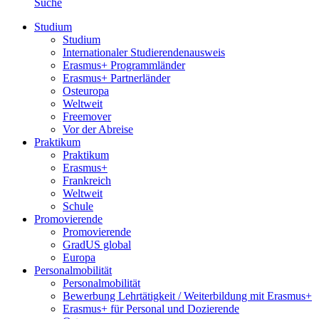
Suche
Studium
Studium
Internationaler Studierendenausweis
Erasmus+ Programmländer
Erasmus+ Partnerländer
Osteuropa
Weltweit
Freemover
Vor der Abreise
Praktikum
Praktikum
Erasmus+
Frankreich
Weltweit
Schule
Promovierende
Promovierende
GradUS global
Europa
Personalmobilität
Personalmobilität
Bewerbung Lehrtätigkeit / Weiterbildung mit Erasmus+
Erasmus+ für Personal und Dozierende