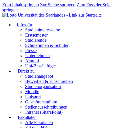
Zum Inhalt springen
Zur Suche springen
Zum Fuss der Seite
springen
Infos für
Studieninteressierte
Erstsemester
Studierende
Schülerinnen & Schüler
Presse
Unternehmen
Alumni
Uni-Beschäftigte
Direkt zu
Studienangebot
Bewerben & Einschreiben
Studienorganisation
Moodle
Unisport
Gasthörerstudium
Stellenausschreibungen
Intranet (SharePoint)
Fakultäten
Alle Fakultäten
Fakultät HW