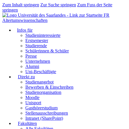
Zum Inhalt springen
Zur Suche springen
Zum Fuss der Seite
springen
FR
Altertumswissenschaften
Infos für
Studieninteressierte
Erstsemester
Studierende
Schülerinnen & Schüler
Presse
Unternehmen
Alumni
Uni-Beschäftigte
Direkt zu
Studienangebot
Bewerben & Einschreiben
Studienorganisation
Moodle
Unisport
Gasthörerstudium
Stellenausschreibungen
Intranet (SharePoint)
Fakultäten
Alle Fakultäten