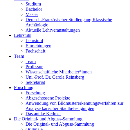
Studium
Bachelor
Master
Deutsch-Französischer Studiengang Klassische
Archäologie
Aktuelle Lehrveranstaltungen
Lehrstuhl
Lehrstuhl
Einrichtungen
Fachschaft
Team
Team
Professur
Wissenschaftliche Mitarbeiter*innen
Uni.-Prof. Dr. Carola Reinsberg
Sekretariat
Forschung
Forschung
Abgeschossene Projekte
Anwendung von Bildmustererkennungsverfahren zur
Analyse karischer Stadtbefestigungen
Das antike Kedreai
Die Original- und Abguss-Sammlung
Die Original- und Abguss-Sammlung
Originale