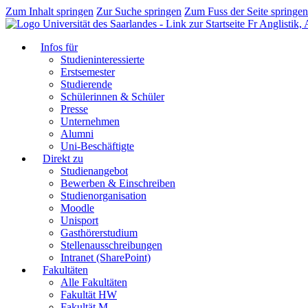
Zum Inhalt springen
Zur Suche springen
Zum Fuss der Seite springen
Fr Anglistik,
Infos für
Studieninteressierte
Erstsemester
Studierende
Schülerinnen & Schüler
Presse
Unternehmen
Alumni
Uni-Beschäftigte
Direkt zu
Studienangebot
Bewerben & Einschreiben
Studienorganisation
Moodle
Unisport
Gasthörerstudium
Stellenausschreibungen
Intranet (SharePoint)
Fakultäten
Alle Fakultäten
Fakultät HW
Fakultät M