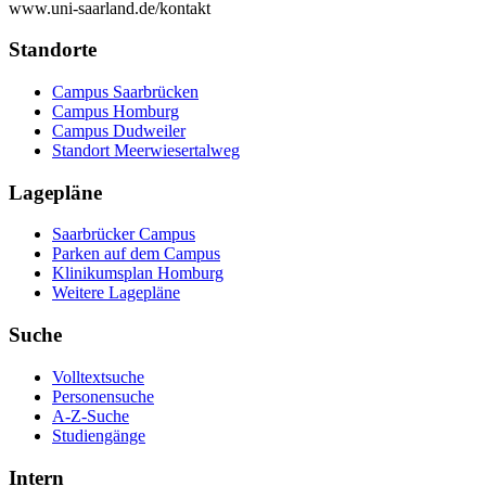
www.uni-saarland.de/kontakt
Standorte
Campus Saarbrücken
Campus Homburg
Campus Dudweiler
Standort Meerwiesertalweg
Lagepläne
Saarbrücker Campus
Parken auf dem Campus
Klinikumsplan Homburg
Weitere Lagepläne
Suche
Volltextsuche
Personensuche
A-Z-Suche
Studiengänge
Intern