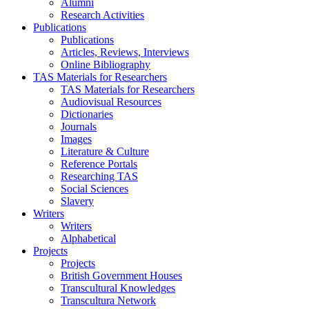
Alumni
Research Activities
Publications
Publications
Articles, Reviews, Interviews
Online Bibliography
TAS Materials for Researchers
TAS Materials for Researchers
Audiovisual Resources
Dictionaries
Journals
Images
Literature & Culture
Reference Portals
Researching TAS
Social Sciences
Slavery
Writers
Writers
Alphabetical
Projects
Projects
British Government Houses
Transcultural Knowledges
Transcultura Network