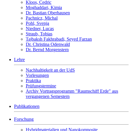
Kloos, Cedric
Moghaddari, Kimia
Dr. Bastian Oberhausen
Pachnicz, Michal
Pohl, Svenja
Niedner, Lucas
Straub, Tobias
Tajbaksh Fakhrabadi, Seyed Farzan
Dr. Christina Odenwald
Dr. Bernd Morgenstern
Lehre
Nachhaltigkeit an der UdS
Vorlesungen
Praktika
Prüfungstermine
Archiv Vortragsprogramm "Raumschiff Erde" aus
vergangenen Semestern
Publikationen
Forschung
Hybridmaterialien und Nanokomposite