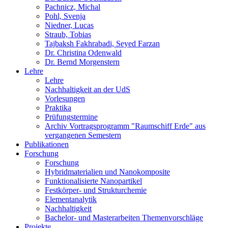
Pachnicz, Michal
Pohl, Svenja
Niedner, Lucas
Straub, Tobias
Tajbaksh Fakhrabadi, Seyed Farzan
Dr. Christina Odenwald
Dr. Bernd Morgenstern
Lehre
Lehre
Nachhaltigkeit an der UdS
Vorlesungen
Praktika
Prüfungstermine
Archiv Vortragsprogramm "Raumschiff Erde" aus
vergangenen Semestern
Publikationen
Forschung
Forschung
Hybridmaterialien und Nanokomposite
Funktionalisierte Nanopartikel
Festkörper- und Strukturchemie
Elementanalytik
Nachhaltigkeit
Bachelor- und Masterarbeiten Themenvorschläge
Projekte