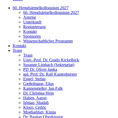
60. Hemdsärmelkolloquium 2027
60. Hemdsärmelkolloquium 2027
Anreise
Unterkunft
Registrierung
Kontakt
Sponsoren
Wissenschaftliches Programm
Kontakt
Team
Team
Univ.-Prof. Dr. Guido Kickelbick
Susanne Limbach (Sekretariat)
PD Dr. Oliver Janka
apl. Prof. Dr. Ralf Kautenburger
Engel, Stefan
Gießelmann, Elias
Kannengießer, Jan-Falk
Dr. Christina Hein
Haben, Aaron
Ishtiaq, Shadab
Kloos, Cedric
Moghaddari, Kimia
Dr. Bastian Oberhausen