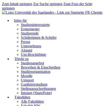
Zum Inhalt springen
Zur Suche springen
Zum Fuss der Seite
springen
FR Chemie
Infos für
Studieninteressierte
Erstsemester
Studierende
Schülerinnen & Schüler
Presse
Unternehmen
Alumni
Uni-Beschäftigte
Direkt zu
Studienangebot
Bewerben & Einschreiben
Studienorganisation
Moodle
Unisport
Gasthörerstudium
Stellenausschreibungen
Intranet (SharePoint)
Fakultäten
Alle Fakultäten
Fakultät HW