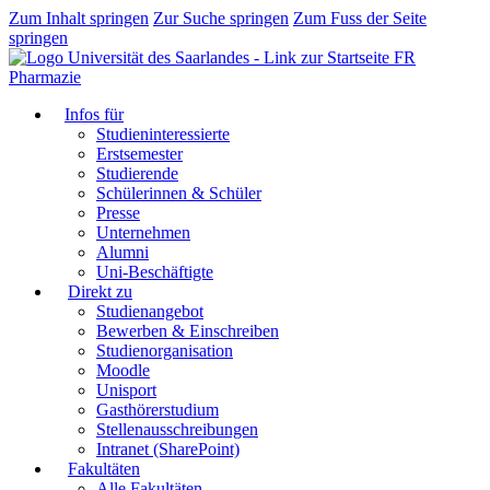
Zum Inhalt springen
Zur Suche springen
Zum Fuss der Seite
springen
FR
Pharmazie
Infos für
Studieninteressierte
Erstsemester
Studierende
Schülerinnen & Schüler
Presse
Unternehmen
Alumni
Uni-Beschäftigte
Direkt zu
Studienangebot
Bewerben & Einschreiben
Studienorganisation
Moodle
Unisport
Gasthörerstudium
Stellenausschreibungen
Intranet (SharePoint)
Fakultäten
Alle Fakultäten