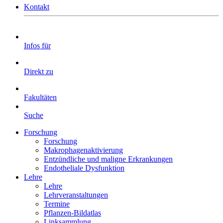
Kontakt
Infos für
Direkt zu
Fakultäten
Suche
Forschung
Forschung
Makrophagenaktivierung
Entzündliche und maligne Erkrankungen
Endotheliale Dysfunktion
Lehre
Lehre
Lehrveranstaltungen
Termine
Pflanzen-Bildatlas
Linksammlung