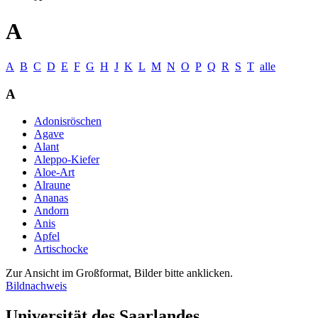
A
A
B
C
D
E
F
G
H
J
K
L
M
N
O
P
Q
R
S
T
alle
A
Adonisröschen
Agave
Alant
Aleppo-Kiefer
Aloe-Art
Alraune
Ananas
Andorn
Anis
Apfel
Artischocke
Zur Ansicht im Großformat, Bilder bitte anklicken.
Bildnachweis
Universität des Saarlandes