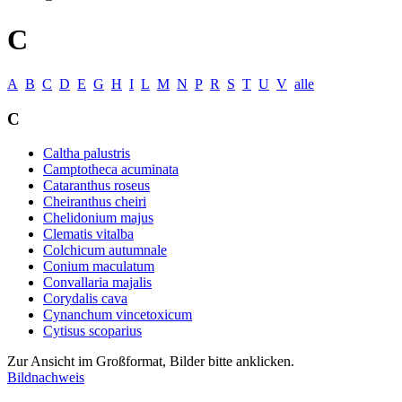
C
A
B
C
D
E
G
H
I
L
M
N
P
R
S
T
U
V
alle
C
Caltha palustris
Camptotheca acuminata
Cataranthus roseus
Cheiranthus cheiri
Chelidonium majus
Clematis vitalba
Colchicum autumnale
Conium maculatum
Convallaria majalis
Corydalis cava
Cynanchum vincetoxicum
Cytisus scoparius
Zur Ansicht im Großformat, Bilder bitte anklicken.
Bildnachweis