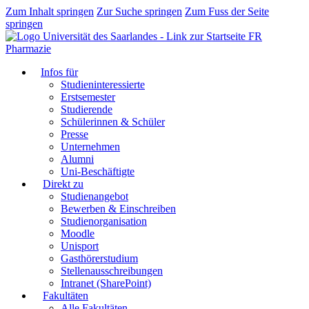
Zum Inhalt springen
Zur Suche springen
Zum Fuss der Seite
springen
FR
Pharmazie
Infos für
Studieninteressierte
Erstsemester
Studierende
Schülerinnen & Schüler
Presse
Unternehmen
Alumni
Uni-Beschäftigte
Direkt zu
Studienangebot
Bewerben & Einschreiben
Studienorganisation
Moodle
Unisport
Gasthörerstudium
Stellenausschreibungen
Intranet (SharePoint)
Fakultäten
Alle Fakultäten