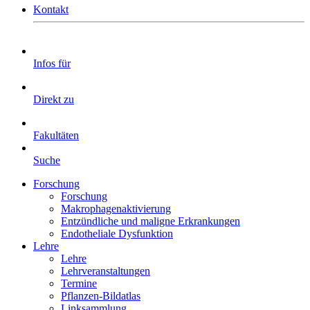
Kontakt
Infos für
Direkt zu
Fakultäten
Suche
Forschung
Forschung
Makrophagenaktivierung
Entzündliche und maligne Erkrankungen
Endotheliale Dysfunktion
Lehre
Lehre
Lehrveranstaltungen
Termine
Pflanzen-Bildatlas
Linksammlung