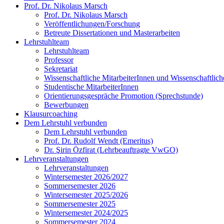
Prof. Dr. Nikolaus Marsch
Prof. Dr. Nikolaus Marsch
Veröffentlichungen/Forschung
Betreute Dissertationen und Masterarbeiten
Lehrstuhlteam
Lehrstuhlteam
Professor
Sekretariat
Wissenschaftliche MitarbeiterInnen und Wissenschaftliche
Studentische MitarbeiterInnen
Orientierungsgespräche Promotion (Sprechstunde)
Bewerbungen
Klausurcoaching
Dem Lehrstuhl verbunden
Dem Lehrstuhl verbunden
Prof. Dr. Rudolf Wendt (Emeritus)
Dr. Şirin Özfirat (Lehrbeauftragte VwGO)
Lehrveranstaltungen
Lehrveranstaltungen
Wintersemester 2026/2027
Sommersemester 2026
Wintersemester 2025/2026
Sommersemester 2025
Wintersemester 2024/2025
Sommersemester 2024