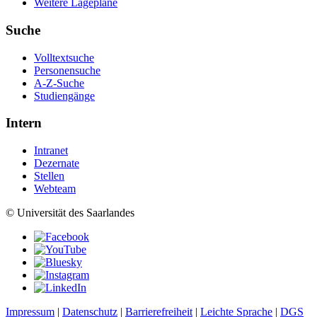
Weitere Lagepläne
Suche
Volltextsuche
Personensuche
A-Z-Suche
Studiengänge
Intern
Intranet
Dezernate
Stellen
Webteam
© Universität des Saarlandes
Impressum
|
Datenschutz
|
Barrierefreiheit
|
Leichte Sprache
|
DGS