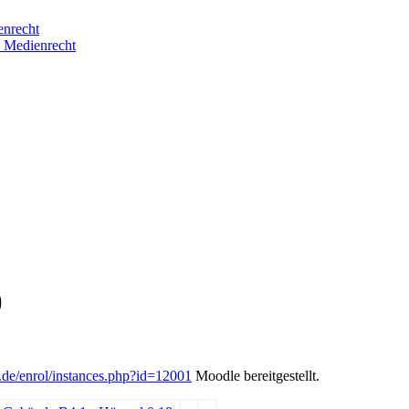
enrecht
d Medienrecht
)
d.de/enrol/instances.php?id=12001
Moodle bereitgestellt.