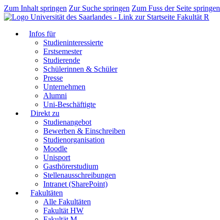
Zum Inhalt springen
Zur Suche springen
Zum Fuss der Seite springen
Fakultät R
Infos für
Studieninteressierte
Erstsemester
Studierende
Schülerinnen & Schüler
Presse
Unternehmen
Alumni
Uni-Beschäftigte
Direkt zu
Studienangebot
Bewerben & Einschreiben
Studienorganisation
Moodle
Unisport
Gasthörerstudium
Stellenausschreibungen
Intranet (SharePoint)
Fakultäten
Alle Fakultäten
Fakultät HW
Fakultät M