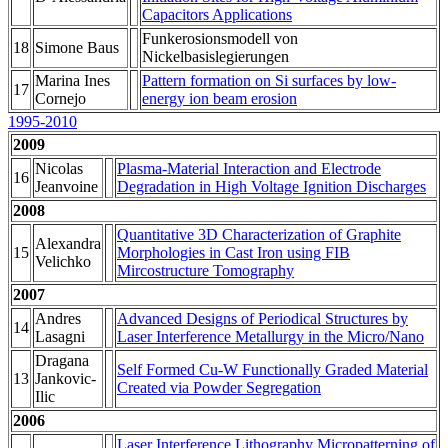
Capacitors Applications
Funkerosionsmodell von
18
Simone Baus
Nickelbasislegierungen
Marina Ines
Pattern formation on Si surfaces by low-
17
Cornejo
energy ion beam erosion
1995-2010
2009
Nicolas
Plasma-Material Interaction and Electrode
16
Jeanvoine
Degradation in High Voltage Ignition Discharges
2008
Quantitative 3D Characterization of Graphite
Alexandra
15
Morphologies in Cast Iron using FIB
Velichko
Mircostructure Tomography
2007
Andres
Advanced Designs of Periodical Structures by
14
Lasagni
Laser Interference Metallurgy in the Micro/Nano
Dragana
Self Formed Cu-W Functionally Graded Material
13
Jankovic-
Created via Powder Segregation
Ilic
2006
Laser Interference Lithography Micropatterning of