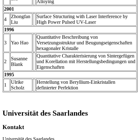
Alloying
2001
Zhongfan
Surface Structuring with Laser Interference by
4
Liu
High Power Pulsed UV-Laser
1996
Quantitative Beschreibung von
3
Yao Hao
Versetzungsstruktur und Beugungseigenschaften
hexagonaler Kristalle
Quantitative Charakterisierung von Sintergefügen
Susanne
2
und Korellation mit Herstellungsbedingungen und
Blank
Eigenschaften
1995
Ulrike
Herstellung von Beryllium-Einkristallen
1
Scholz
definierter Perfektion
Universität des Saarlandes
Kontakt
Universität des Saarlandes