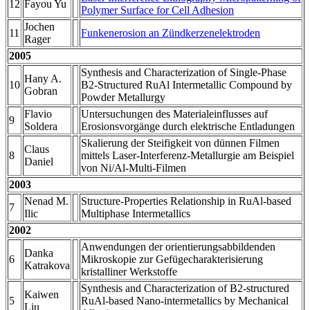
12
Fayou Yu
Polymer Surface for Cell Adhesion
Jochen
11
Funkenerosion an Zündkerzenelektroden
Rager
2005
Synthesis and Characterization of Single-Phase
Hany A.
10
B2-Structured RuAl Intermetallic Compound by
Gobran
Powder Metallurgy
Flavio
Untersuchungen des Materialeinflusses auf
9
Soldera
Erosionsvorgänge durch elektrische Entladungen
Skalierung der Steifigkeit von dünnen Filmen
Claus
8
mittels Laser-Interferenz-Metallurgie am Beispiel
Daniel
von Ni/Al-Multi-Filmen
2003
Nenad M.
Structure-Properties Relationship in RuAl-based
7
Ilic
Multiphase Intermetallics
2002
Anwendungen der orientierungsabbildenden
Danka
6
Mikroskopie zur Gefügecharakterisierung
Katrakova
kristalliner Werkstoffe
Synthesis and Characterization of B2-structured
Kaiwen
5
RuAl-based Nano-intermetallics by Mechanical
Liu