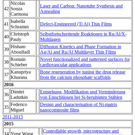
Nicolas
Laser and Carbon: Nanotube Synthesis and
42
Souza
Annealing
Carmona
Isabella
41
Defect-Engineered (Ti Al) Thin Films
Schramm
Christoph
Selbstfortschreitende Reaktionen in Ru/Al/X-
40
Pauly
Multilagen
Hisham
Diffusion Kinetics and Phase Formation in
39
Aboulfadl
Ag/Al and Ru/Al Multilayer Thin Films
Romain
Novel functionalized and patterned surfaces for
38
Schieber
cardiovascular applications
Kanupriya
Bone regeneration by tuning the drug release
37
Khurana
from the calcium phosphate scaffolds
2016
Dimitri
Entstehung, Modifikation und Verminderung
36
Ladutkin
von Einschlüssen bei Si-beruhigten Stählen
Federico
Design and characterisation of Ni-matrix
35
Miguel
nanocomposite films
2011-2015
2015
Controllable growth, mircostructure and
34
Yong Wang