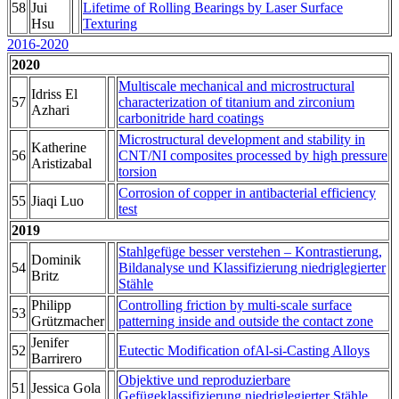
58
Jui
Lifetime of Rolling Bearings by Laser Surface
Hsu
Texturing
2016-2020
2020
Multiscale mechanical and microstructural
Idriss El
57
characterization of titanium and zirconium
Azhari
carbonitride hard coatings
Microstructural development and stability in
Katherine
56
CNT/NI composites processed by high pressure
Aristizabal
torsion
Corrosion of copper in antibacterial efficiency
55
Jiaqi Luo
test
2019
Stahlgefüge besser verstehen – Kontrastierung,
Dominik
54
Bildanalyse und Klassifizierung niedriglegierter
Britz
Stähle
Philipp
Controlling friction by multi-scale surface
53
Grützmacher
patterning inside and outside the contact zone
Jenifer
52
Eutectic Modification ofAl-si-Casting Alloys
Barrirero
Objektive und reproduzierbare
51
Jessica Gola
Gefügeklassifizierung niedriglegierter Stähle