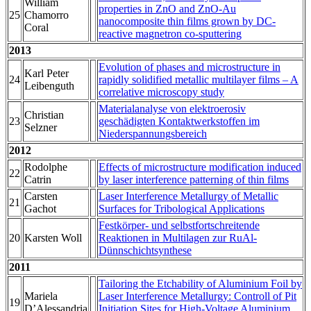
William
properties in ZnO and ZnO-Au
25
Chamorro
nanocomposite thin films grown by DC-
Coral
reactive magnetron co-sputtering
2013
Evolution of phases and microstructure in
Karl Peter
24
rapidly solidified metallic multilayer films – A
Leibenguth
correlative microscopy study
Materialanalyse von elektroerosiv
Christian
23
geschädigten Kontaktwerkstoffen im
Selzner
Niederspannungsbereich
2012
Rodolphe
Effects of microstructure modification induced
22
Catrin
by laser interference patterning of thin films
Carsten
Laser Interference Metallurgy of Metallic
21
Gachot
Surfaces for Tribological Applications
Festkörper- und selbstfortschreitende
20
Karsten Woll
Reaktionen in Multilagen zur RuAl-
Dünnschichtsynthese
2011
Tailoring the Etchability of Aluminium Foil by
Mariela
Laser Interference Metallurgy: Controll of Pit
19
D’Alessandria
Initiation Sites for High-Voltage Aluminium