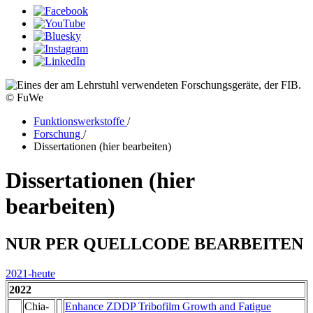
© FuWe
Funktionswerkstoffe
/
Forschung
/
Dissertationen (hier bearbeiten)
Dissertationen (hier
bearbeiten)
NUR PER QUELLCODE BEARBEITEN
2021-heute
2022
Chia-
Enhance ZDDP Tribofilm Growth and Fatigue