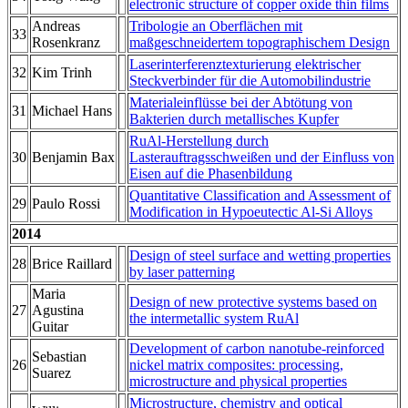
electronic structure of copper oxide thin films
Andreas
Tribologie an Oberflächen mit
33
Rosenkranz
maßgeschneidertem topographischem Design
Laserinterferenztexturierung elektrischer
32
Kim Trinh
Steckverbinder für die Automobilindustrie
Materialeinflüsse bei der Abtötung von
31
Michael Hans
Bakterien durch metallisches Kupfer
RuAl-Herstellung durch
30
Benjamin Bax
Lasterauftragsschweißen und der Einfluss von
Eisen auf die Phasenbildung
Quantitative Classification and Assessment of
29
Paulo Rossi
Modification in Hypoeutectic Al-Si Alloys
2014
Design of steel surface and wetting properties
28
Brice Raillard
by laser patterning
Maria
Design of new protective systems based on
27
Agustina
the intermetallic system RuAl
Guitar
Development of carbon nanotube-reinforced
Sebastian
26
nickel matrix composites: processing,
Suarez
microstructure and physical properties
Microstructure, chemistry and optical