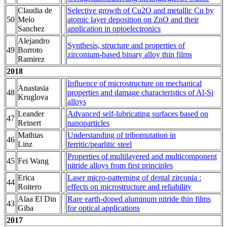
Claudia de
Selective growth of Cu2O and metallic Cu by
50
Melo
atomic layer deposition on ZnO and their
Sanchez
application in optoelectronics
Alejandro
Synthesis, structure and properties of
49
Borroto
zirconium-based binary alloy thin films
Ramirez
2018
Influence of microstructure on mechanical
Anastasia
48
properties and damage characteristics of Al-Si
Kruglova
alloys
Leander
Advanced self-lubricating surfaces based on
47
Reinert
nanoparticles
Mathias
Understanding of tribomutation in
46
Linz
ferritic/pearlitic steel
Properties of multilayered and multicomponent
45
Fei Wang
nitride alloys from first principles
Erica
Laser micro-patterning of dental zirconia :
44
Roitero
effects on microstructure and reliability
Alaa El Din
Rare earth-doped aluminum nitride thin films
43
Giba
for optical applications
2017