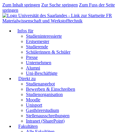
Zum Inhalt springen
Zur Suche springen
Zum Fuss der Seite
springen
FR
Materialwissenschaft und Werkstofftechnik
Infos für
Studieninteressierte
Erstsemester
Studierende
Schülerinnen & Schüler
Presse
Unternehmen
Alumni
Uni-Beschäftigte
Direkt zu
Studienangebot
Bewerben & Einschreiben
Studienorganisation
Moodle
Unisport
Gasthörerstudium
Stellenausschreibungen
Intranet (SharePoint)
Fakultäten
Alle Fakultäten