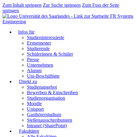
Zum Inhalt springen
Zur Suche springen
Zum Fuss der Seite
springen
FR Systems
Engineering
Infos für
Studieninteressierte
Erstsemester
Studierende
Schülerinnen & Schüler
Presse
Unternehmen
Alumni
Uni-Beschäftigte
Direkt zu
Studienangebot
Bewerben & Einschreiben
Studienorganisation
Moodle
Unisport
Gasthörerstudium
Stellenausschreibungen
Intranet (SharePoint)
Fakultäten
Alle Fakultäten