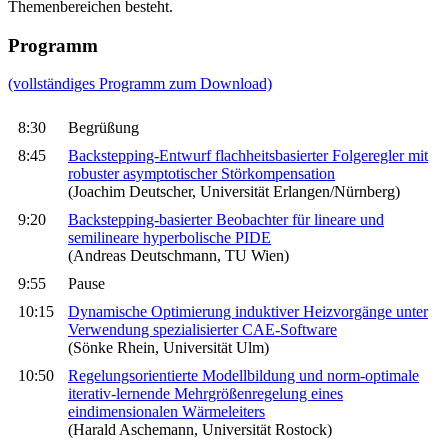
Themenbereichen besteht.
Programm
(vollständiges Programm zum Download)
8:30
Begrüßung
8:45
Backstepping-Entwurf flachheitsbasierter Folgeregler mit
robuster asymptotischer Störkompensation
(Joachim Deutscher, Universität Erlangen/Nürnberg)
9:20
Backstepping-basierter Beobachter für lineare und
semilineare hyperbolische PIDE
(Andreas Deutschmann, TU Wien)
9:55
Pause
10:15
Dynamische Optimierung induktiver Heizvorgänge unter
Verwendung spezialisierter CAE-Software
(Sönke Rhein, Universität Ulm)
10:50
Regelungsorientierte Modellbildung und norm-optimale
iterativ-lernende Mehrgrößenregelung eines
eindimensionalen Wärmeleiters
(Harald Aschemann, Universität Rostock)