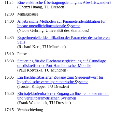
11:25
Eine elektrische Übertragungsleitung als Abwärtswandler?
(Chenzi Huang, TU Dresden)
12:00
Mittagspause
14:00
Algebraische Methoden zur Parameteridentifikation für
lineare unendlichdimensionale Systeme
(Nicole Gehring, Universität des Saarlandes)
14:35
Experimentelle Identifikation der Parameter des schweren
Seils
(Richard Kern, TU München)
15:10
Pause
15:30
Steuerung für die Flachwassergleichung auf Grundlage
ortsdiskretisierter Port-Hamiltonscher Modelle
(Paul Kotyczka, TU München)
16:05
Ein flachheitsbasierter Zugang zum Steuerentwurf für
hyperbolische verteiltparametrische Systeme
(Torsten Knüppel, TU Dresden)
16:40
Ein trajektorienbasierter Zugang zu linearen konzentriert-
und verteiltparametrischen Systemen
(Frank Woittennek, TU Dresden)
17:15
Verabschiedung