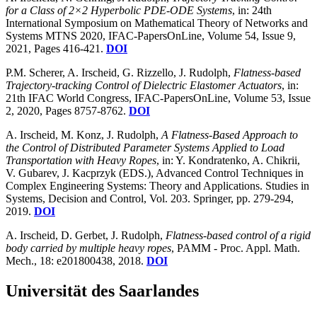
for a Class of 2×2 Hyperbolic PDE-ODE Systems
, in: 24th
International Symposium on Mathematical Theory of Networks and
Systems MTNS 2020, IFAC-PapersOnLine, Volume 54, Issue 9,
2021, Pages 416-421.
DOI
P.M. Scherer, A. Irscheid, G. Rizzello, J. Rudolph,
Flatness-based
Trajectory-tracking Control of Dielectric Elastomer Actuators
, in:
21th IFAC World Congress, IFAC-PapersOnLine, Volume 53, Issue
2, 2020, Pages 8757-8762.
DOI
A. Irscheid, M. Konz, J. Rudolph,
A Flatness-Based Approach to
the Control of Distributed Parameter Systems Applied to Load
Transportation with Heavy Ropes
, in: Y. Kondratenko, A. Chikrii,
V. Gubarev, J. Kacprzyk (EDS.), Advanced Control Techniques in
Complex Engineering Systems: Theory and Applications. Studies in
Systems, Decision and Control, Vol. 203. Springer, pp. 279-294,
2019.
DOI
A. Irscheid, D. Gerbet, J. Rudolph,
Flatness‐based control of a rigid
body carried by multiple heavy ropes
, PAMM - Proc. Appl. Math.
Mech., 18: e201800438, 2018.
DOI
Universität des Saarlandes