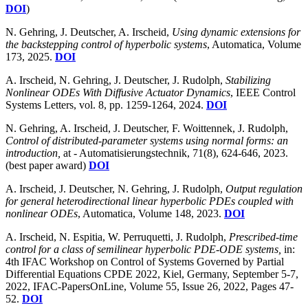
DOI
)
N. Gehring, J. Deutscher, A. Irscheid,
Using dynamic extensions for
the backstepping control of hyperbolic systems
, Automatica, Volume
173, 2025.
DOI
A. Irscheid, N. Gehring, J. Deutscher, J. Rudolph,
Stabilizing
Nonlinear ODEs With Diffusive Actuator Dynamics
, IEEE Control
Systems Letters, vol. 8, pp. 1259-1264, 2024.
DOI
N. Gehring, A. Irscheid, J. Deutscher, F. Woittennek, J. Rudolph,
Control of distributed-parameter systems using normal forms: an
introduction,
at - Automatisierungstechnik, 71(8), 624-646, 2023.
(best paper award)
DOI
A. Irscheid, J. Deutscher, N. Gehring, J. Rudolph,
Output regulation
for general heterodirectional linear hyperbolic PDEs coupled with
nonlinear ODEs
, Automatica, Volume 148, 2023.
DOI
A. Irscheid, N. Espitia, W. Perruquetti, J. Rudolph,
Prescribed-time
control for a class of semilinear hyperbolic PDE-ODE systems,
in:
4th IFAC Workshop on Control of Systems Governed by Partial
Differential Equations CPDE 2022, Kiel, Germany, September 5-7,
2022, IFAC-PapersOnLine, Volume 55, Issue 26, 2022, Pages 47-
52.
DOI