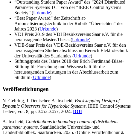
“Outstanding Student Paper Award” des “2024 Distributed
Parameter Systems TC” von der “IEEE Control Systems
Society” (
Urkunde
)
“Best Paper Award” der Zeitschrift at-
Automatisierungstechnik in der Rubrik "Übersichten" des
Jahres 2023 (
Urkunde
)
VDI-Preis 2019 des VDI Bezirksvereins Saar e.V. für die
herausragende Master-Thesis (
Urkunde
)
VDE-Saar Preis des VDE-Bezirksvereins Saar e.V. für den
herausragenden Studienabschluss im Bereich Elektrotechnik
der Universität des Saarlandes (
Urkunde
)
Stiftungspreis des Jahres 2018 der Erich-Ferdinand-Bläse-
Stiftung für Forschung und Wissenschaft für die
herausragenden Leistungen in der Abschlussarbeit zum
Studium (
Urkunde
)
Veröffentlichungen
N. Gehring, J. Deutscher, A. Irscheid,
Backstepping Design of
Dynamic Observers for Hyperbolic Systems
, IEEE Control Systems
Letters, vol. 8, pp. 3452-3457, 2024.
DOI
A. Irscheid,
Contributions to boundary control of distributed-
parameter systems
, Saarländische Universitäts- und
Landesbibliothek, Saarbrücken, 2025. (Online-Veröffentlichung,