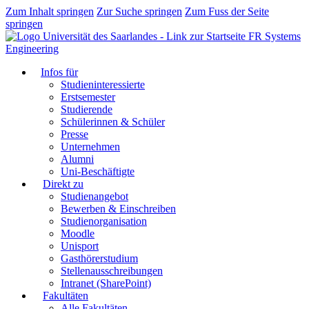
Zum Inhalt springen
Zur Suche springen
Zum Fuss der Seite
springen
FR Systems
Engineering
Infos für
Studieninteressierte
Erstsemester
Studierende
Schülerinnen & Schüler
Presse
Unternehmen
Alumni
Uni-Beschäftigte
Direkt zu
Studienangebot
Bewerben & Einschreiben
Studienorganisation
Moodle
Unisport
Gasthörerstudium
Stellenausschreibungen
Intranet (SharePoint)
Fakultäten
Alle Fakultäten