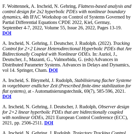
F. Woittennek, A. Irscheid, N. Gehring,
Flatness-based analysis and
control design for 2x2 hyperbolic PDEs with nonlinear boundary
dynamics
, 4th IFAC Workshop on Control of Systems Governed by
Partial Differential Equations CPDE 2022, Kiel, Germay,
September 4-7, 2022, Volume 55, Issue 26, 2022, Pages 13-19.
DOI
A. Irscheid, N. Gehring, J. Deutscher, J. Rudolph. (2022).
Tracking
Control for 2×2 Linear Heterodirectional Hyperbolic PDEs that Are
Bidirectionally Coupled with Nonlinear ODEs.
In: Auriol, J.,
Deutscher, J., Mazanti, G., Valmorbida, G. (eds) Advances in
Distributed Parameter Systems. Advances in Delays and Dynamics,
vol 14. Springer, Cham.
DOI
A. Irscheid, S. Bleymehl, J. Rudolph,
Stabilisierung flacher Systeme
in vorgebbarer endlicher Zeit (Prescribed finite-time stabilization for
flat systems),
at - Automatisierungstechnik, 69(7), 585-596, 2021.
DOI
A. Irscheid, N. Gehring, J. Deutscher, J. Rudolph,
Observer design
for 2×2 linear hyperbolic PDEs that are bidirectionally coupled
with nonlinear ODEs
, 2021 European Control Conference (ECC),
2021, pp. 2506-2511.
DOI
A. Irscheid, N. Gehring, J. Rudolph,
Trajectory Tracking Control