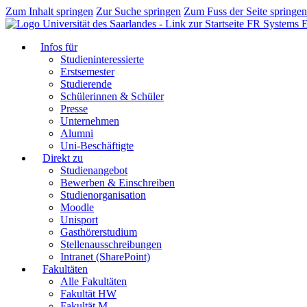
Zum Inhalt springen
Zur Suche springen
Zum Fuss der Seite springen
FR Systems E
Infos für
Studieninteressierte
Erstsemester
Studierende
Schülerinnen & Schüler
Presse
Unternehmen
Alumni
Uni-Beschäftigte
Direkt zu
Studienangebot
Bewerben & Einschreiben
Studienorganisation
Moodle
Unisport
Gasthörerstudium
Stellenausschreibungen
Intranet (SharePoint)
Fakultäten
Alle Fakultäten
Fakultät HW
Fakultät M