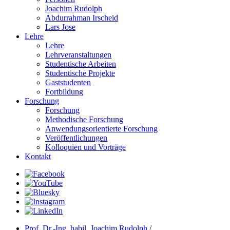
Joachim Rudolph
Abdurrahman Irscheid
Lars Jose
Lehre
Lehre
Lehrveranstaltungen
Studentische Arbeiten
Studentische Projekte
Gaststudenten
Fortbildung
Forschung
Forschung
Methodische Forschung
Anwendungsorientierte Forschung
Veröffentlichungen
Kolloquien und Vorträge
Kontakt
Prof. Dr.-Ing. habil. Joachim Rudolph
/