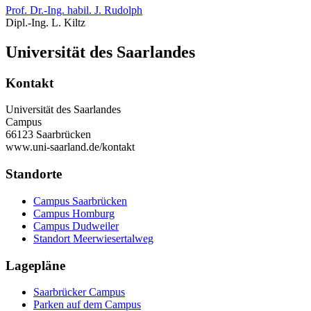
Prof. Dr.-Ing. habil. J. Rudolph
Dipl.-Ing. L. Kiltz
Universität des Saarlandes
Kontakt
Universität des Saarlandes
Campus
66123 Saarbrücken
www.uni-saarland.de/kontakt
Standorte
Campus Saarbrücken
Campus Homburg
Campus Dudweiler
Standort Meerwiesertalweg
Lagepläne
Saarbrücker Campus
Parken auf dem Campus