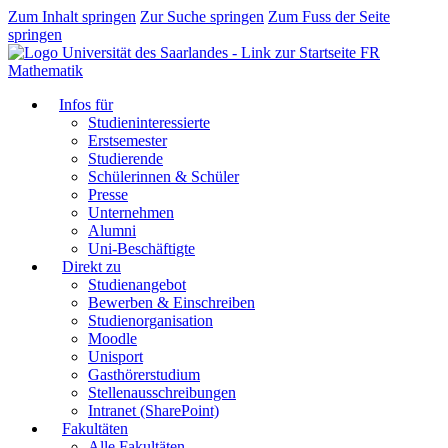
Zum Inhalt springen
Zur Suche springen
Zum Fuss der Seite
springen
FR
Mathematik
Infos für
Studieninteressierte
Erstsemester
Studierende
Schülerinnen & Schüler
Presse
Unternehmen
Alumni
Uni-Beschäftigte
Direkt zu
Studienangebot
Bewerben & Einschreiben
Studienorganisation
Moodle
Unisport
Gasthörerstudium
Stellenausschreibungen
Intranet (SharePoint)
Fakultäten
Alle Fakultäten