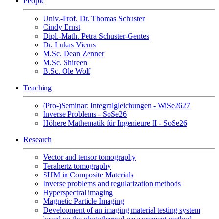
People
Univ.-Prof. Dr. Thomas Schuster
Cindy Ernst
Dipl.-Math. Petra Schuster-Gentes
Dr. Lukas Vierus
M.Sc. Dean Zenner
M.Sc. Shireen
B.Sc. Ole Wolf
Teaching
(Pro-)Seminar: Integralgleichungen - WiSe2627
Inverse Problems - SoSe26
Höhere Mathematik für Ingenieure II - SoSe26
Research
Vector and tensor tomography
Terahertz tomography
SHM in Composite Materials
Inverse problems and regularization methods
Hyperspectral imaging
Magnetic Particle Imaging
Development of an imaging material testing system
based on the photothermal measurement method