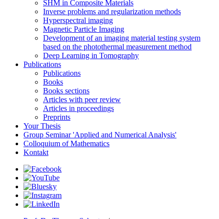
SHM in Composite Materials
Inverse problems and regularization methods
Hyperspectral imaging
Magnetic Particle Imaging
Development of an imaging material testing system
based on the photothermal measurement method
Deep Learning in Tomography
Publications
Publications
Books
Books sections
Articles with peer review
Articles in proceedings
Preprints
Your Thesis
Group Seminar 'Applied and Numerical Analysis'
Colloquium of Mathematics
Kontakt