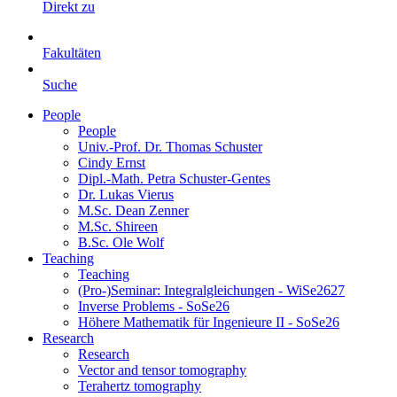
Direkt zu
Fakultäten
Suche
People
People
Univ.-Prof. Dr. Thomas Schuster
Cindy Ernst
Dipl.-Math. Petra Schuster-Gentes
Dr. Lukas Vierus
M.Sc. Dean Zenner
M.Sc. Shireen
B.Sc. Ole Wolf
Teaching
Teaching
(Pro-)Seminar: Integralgleichungen - WiSe2627
Inverse Problems - SoSe26
Höhere Mathematik für Ingenieure II - SoSe26
Research
Research
Vector and tensor tomography
Terahertz tomography