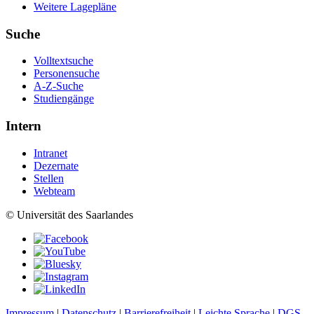
Weitere Lagepläne
Suche
Volltextsuche
Personensuche
A-Z-Suche
Studiengänge
Intern
Intranet
Dezernate
Stellen
Webteam
© Universität des Saarlandes
Impressum
|
Datenschutz
|
Barrierefreiheit
|
Leichte Sprache
|
DGS