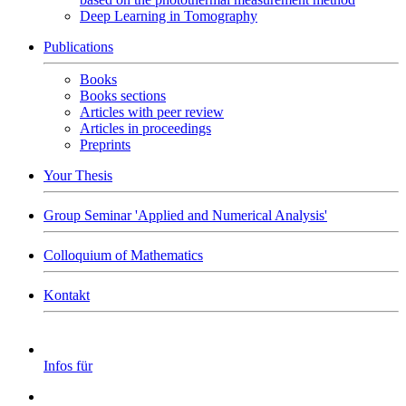
Deep Learning in Tomography
Publications
Books
Books sections
Articles with peer review
Articles in proceedings
Preprints
Your Thesis
Group Seminar 'Applied and Numerical Analysis'
Colloquium of Mathematics
Kontakt
Infos für