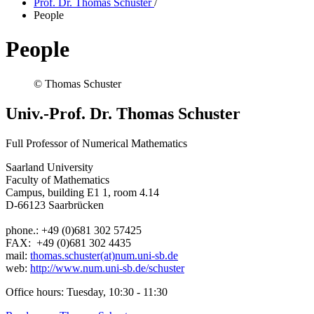
Prof. Dr. Thomas Schuster
/
People
People
© Thomas Schuster
Univ.-Prof. Dr. Thomas Schuster
Full Professor of Numerical Mathematics
Saarland University
Faculty of Mathematics
Campus, building E1 1, room 4.14
D-66123 Saarbrücken
phone.: +49 (0)681 302 57425
FAX: +49 (0)681 302 4435
mail:
thomas.schuster(at)num.uni-sb.de
web:
http://www.num.uni-sb.de/schuster
Office hours: Tuesday, 10:30 - 11:30